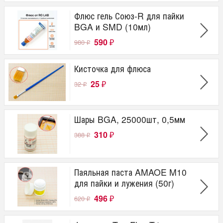
Флюс гель Союз-R для пайки
BGA и SMD (10мл)
590
980
₽
₽
Кисточка для флюса
25
32
₽
₽
Шары BGA, 25000шт, 0,5мм
310
388
₽
₽
Паяльная паста AMAOE M10
для пайки и лужения (50г)
496
620
₽
₽