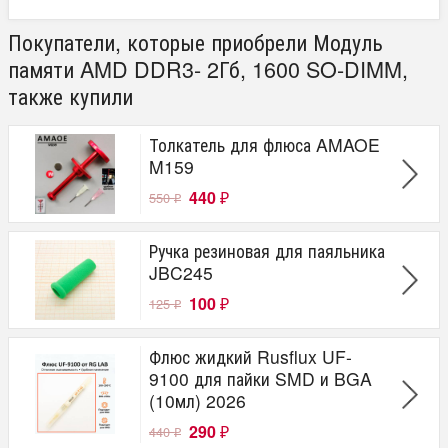
Покупатели, которые приобрели Модуль
памяти AMD DDR3- 2Гб, 1600 SO-DIMM,
также купили
Толкатель для флюса AMAOE
M159
440
550
₽
₽
Ручка резиновая для паяльника
JBC245
100
125
₽
₽
Флюс жидкий Rusflux UF-
9100 для пайки SMD и BGA
(10мл) 2026
290
440
₽
₽