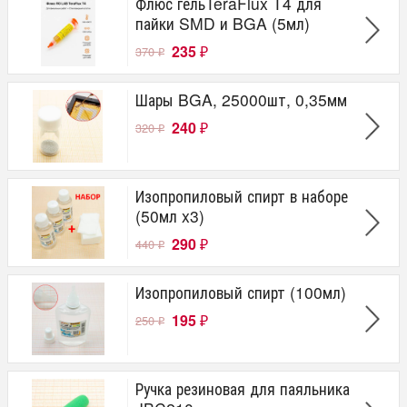
Флюс гельTeraFlux T4 для
пайки SMD и BGA (5мл)
235
370
₽
₽
Шары BGA, 25000шт, 0,35мм
240
320
₽
₽
Изопропиловый спирт в наборе
(50мл x3)
290
440
₽
₽
Изопропиловый спирт (100мл)
195
250
₽
₽
Ручка резиновая для паяльника