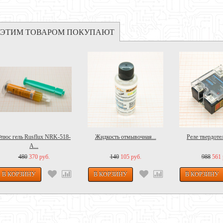
 ЭТИМ ТОВАРОМ ПОКУПАЮТ
люс гель Rusflux NRK-518-
Жидкость отмывочная...
Реле твердоте
A...
480
370 руб.
140
105 руб.
988
561 