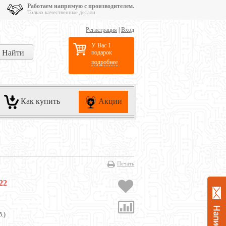
Работаем напрямую с производителем.
Только качественные детали
Регистрация
|
Вход
У Вас 1
подарок
подробнее
Как купить
Акции
Печать
22
б.
)