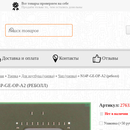
Все товары проверяем на себе
Продаём только то, чем остались довольны
Доставка и оплата
Контакты
Отзывы
ная
»
Уценка
»
Для ноутбука (уценка)
»
Чип (уценка)
»
N14P-GE-OP-A2 (реболл)
P-GE-OP-A2 (РЕБОЛЛ)
Артикул:
2763
Нет в наличии
Упаковка (+
50 ру