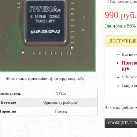
Улучшенная упак
990 руб.
Экономия 56%
ДОСТУПНЫЕ
При полно
При по
руб.
10% на вс
«Внимательно сравнивайте с фото перед покупкой»
Скидка о
оизводитель
NVidia
Качество
Оригинал (с разборки)
Этот товар добавит
Гарантия
1 месяц
СООБЩИТЬ О 