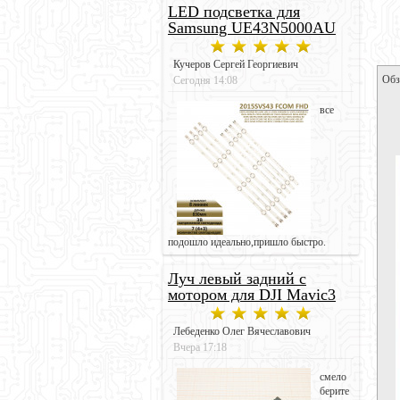
LED подсветка для
Samsung UE43N5000AU
Кучеров Сергей Георгиевич
Обз
Сегодня 14:08
все
подошло идеально,пришло быстро.
Луч левый задний с
мотором для DJI Mavic3
Лебеденко Олег Вячеславович
Вчера 17:18
смело
берите