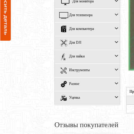
Для монитора
Для телевизора
Для компьютера
Для DJI
Для пайки
Инструменты
Разное
Пр
Уценка
Отзывы покупателей