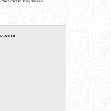
визии, согласно списку аналогов»
2 (реболл)