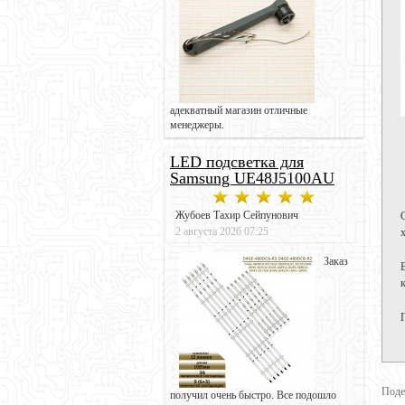
адекватный магазин отличные
менеджеры.
LED подсветка для
Samsung UE48J5100AU
Жубоев Тахир Сейпунович
2 августа 2026 07:25
Заказ
Поде
получил очень быстро. Все подошло