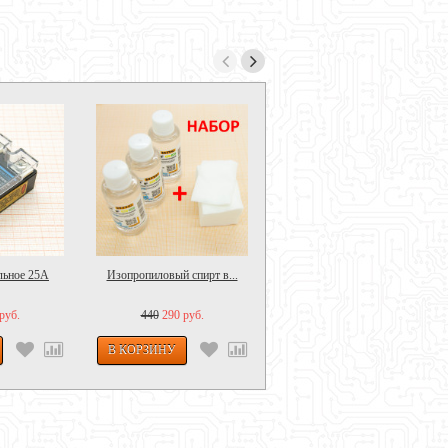
ХИТ продаж
льное 25А
Изопропиловый спирт в...
Флюс гель Voodoo-732 для...
руб.
440
290 руб.
440
290 руб.