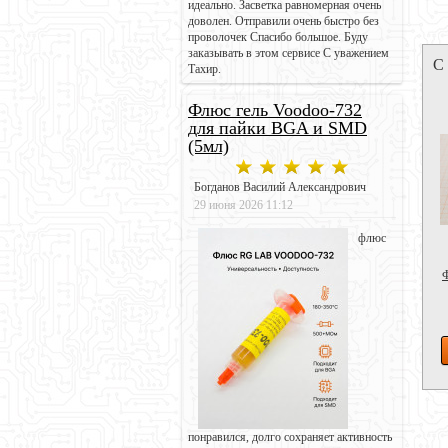
идеально. Засветка равномерная очень
доволен. Отправили очень быстро без
проволочек Спасибо большое. Буду
заказывать в этом сервисе С уважением
С
Тахир.
Флюс гель Voodoo-732
для пайки BGA и SMD
(5мл)
Богданов Василий Александрович
29 июня 2026 11:12
флюс
Ф
понравился, долго сохраняет активность