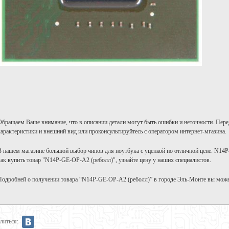
Обращаем Ваше внимание, что в описании детали могут быть ошибки и неточности. Пере
характеристики и внешний вид или проконсультируйтесь с оператором интернет-мгазина.
В нашем магазине большой выбор чипов для ноутбука с уценкой по отличной цене. N14
как купить товар "N14P-GE-OP-A2 (реболл)", узнайте цену у наших специалистов.
Подробней о получении товара “N14P-GE-OP-A2 (реболл)” в городе Эль-Монте вы може
литься: