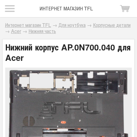
ИНТЕРНЕТ МАГАЗИН TFL
Интернет магазин TFL
→
Для ноутбука
→
Корпусные детали
→
Acer
→
Нижняя часть
Нижний корпус AP.0N700.040 для
Acer