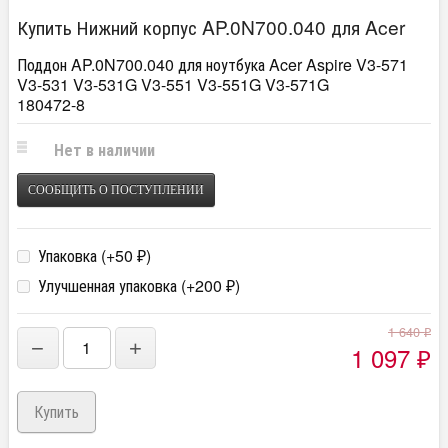
Купить Нижний корпус AP.0N700.040 для Acer
Поддон AP.0N700.040 для ноутбука Acer Aspire V3-571
V3-531 V3-531G V3-551 V3-551G V3-571G
180472-8
Нет в наличии
СООБЩИТЬ О ПОСТУПЛЕНИИ
Упаковка (+
50
)
₽
Улучшенная упаковка (+
200
)
₽
1 640
₽
−
+
1 097
₽