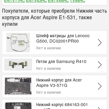
ENTV11HC
ENTV43HC
ENTV44HC
TV44HC​
Покупатели, которые приобрели Нижняя часть
корпуса для Acer Aspire E1-531, также
купили
Шлейф матрицы для Lenovo
G500, DC02001PR00
Нет в наличии
Петли для Samsung R410
Нет в наличии
Нижний корпус для Acer
Aspire V3-571G
Нет в наличии
Нижний корпус 684163-001