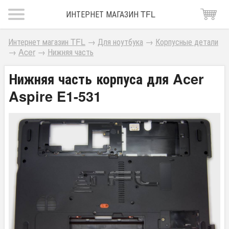
ИНТЕРНЕТ МАГАЗИН TFL
Интернет магазин TFL
→
Для ноутбука
→
Корпусные детали
→
Acer
→
Нижняя часть
Нижняя часть корпуса для Acer
Aspire E1-531