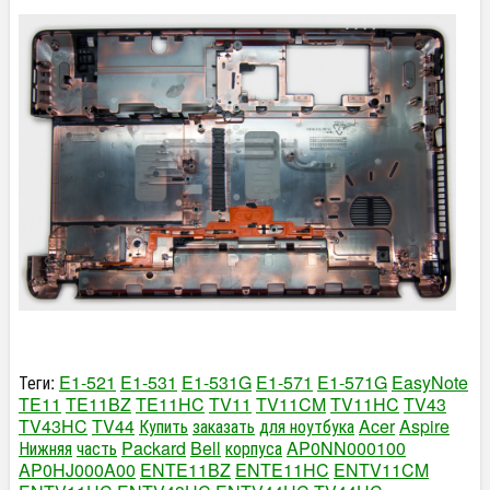
Теги:
E1-521
E1-531
E1-531G
E1-571
E1-571G
EasyNote
TE11
TE11BZ
TE11HC
TV11
TV11CM
TV11HC
TV43
TV43HC
TV44
Купить
заказать
для ноутбука
Acer
Aspire
Нижняя
часть
Packard
Bell
корпуса
AP0NN000100
AP0HJ000A00
ENTE11BZ
ENTE11HC
ENTV11CM