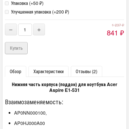
Упаковка (+
50
)
₽
Улучшенная упаковка (+
200
)
₽
1 237
₽
−
+
841
₽
Обзор
Характеристики
Отзывы (2)
Нижняя часть корпуса (поддон) для ноутбука Acer
Aspire E1-531
Взаимозаменяемость:
AP0NN000100,
AP0HJ000A00