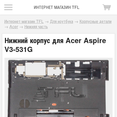
ИНТЕРНЕТ МАГАЗИН TFL
Интернет магазин TFL
→
Для ноутбука
→
Корпусные детали
→
Acer
→
Нижняя часть
Нижний корпус для Acer Aspire
V3-531G