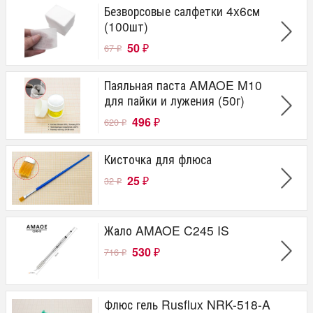
Безворсовые салфетки 4x6см
(100шт)
50
67
₽
₽
Паяльная паста AMAOE M10
для пайки и лужения (50г)
496
620
₽
₽
Кисточка для флюса
25
32
₽
₽
Жало AMAOE C245 IS
530
716
₽
₽
Флюс гель Rusflux NRK-518-A