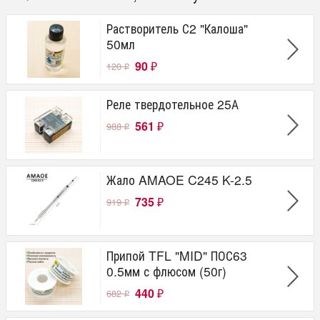
Растворитель С2 "Калоша"
50мл
90
120
₽
₽
Реле твердотельное 25А
561
988
₽
₽
Жало AMAOE C245 K-2.5
735
919
₽
₽
Припой TFL "MID" ПОС63
0.5мм с флюсом (50г)
440
682
₽
₽