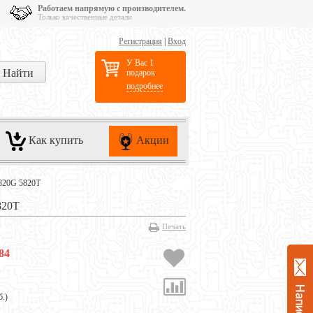
Работаем напрямую с производителем.
Только качественные детали
Регистрация
|
Вход
У Вас 1
подарок
подробнее
Как купить
Акции
5820G 5820T
820T
Печать
84
б.
)