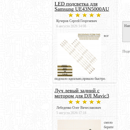
LED подсветка для
Samsung UE43N5000AU
Кучеров Сергей Георгиевич
Нап
6 августа 2026 14:08
все
Поде
подошло идеально,пришло быстро.
Луч левый задний с
мотором для DJI Mavic3
Лебеденко Олег Вячеславович
5 августа 2026 17:18
смело
берите