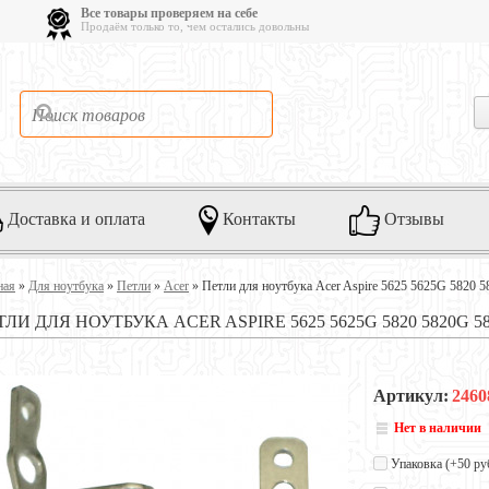
Все товары проверяем на себе
Продаём только то, чем остались довольны
Доставка и оплата
Контакты
Отзывы
ная
»
Для ноутбука
»
Петли
»
Acer
»
Петли для ноутбука Acer Aspire 5625 5625G 5820 
ЛИ ДЛЯ НОУТБУКА ACER ASPIRE 5625 5625G 5820 5820G 5
Артикул:
2460
Нет в наличии
Упаковка (+
50 ру