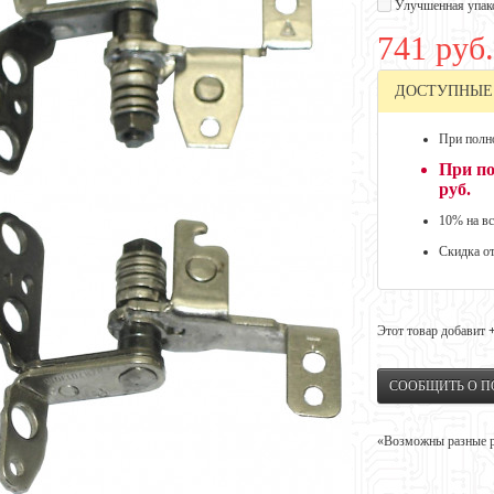
Улучшенная упак
741 руб.
ДОСТУПНЫЕ
При полно
При по
руб.
10% на вс
Скидка о
Этот товар добавит
СООБЩИТЬ О 
«Возможны разные ре