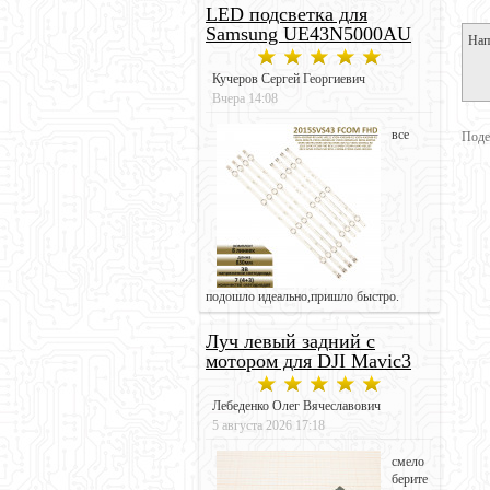
LED подсветка для
Samsung UE43N5000AU
Нап
Кучеров Сергей Георгиевич
Вчера 14:08
все
Поде
подошло идеально,пришло быстро.
Луч левый задний с
мотором для DJI Mavic3
Лебеденко Олег Вячеславович
5 августа 2026 17:18
смело
берите