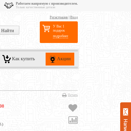
Работаем напрямую с производителем.
Только качественные детали
Регистрация
|
Вход
У Вас 1
подарок
подробнее
Как купить
Акции
Печать
08
б.
)