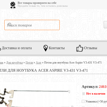
Все товары проверяем на себе
Продаём только то, чем остались довольны
Доставка и оплата
Контакты
Отзывы
ная
»
Для ноутбука
»
Петли
»
Acer
»
Петли для ноутбука Acer Aspire V3-431 V3-471
ТЛИ ДЛЯ НОУТБУКА ACER ASPIRE V3-431 V3-471
Артикул:
2461
Нет в наличии
Упаковка (+
50 ру