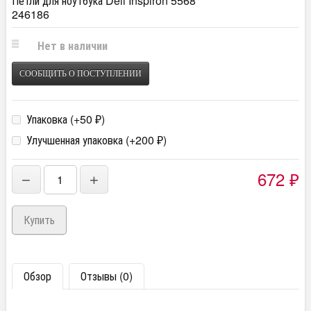
Петли для ноутбука Dell Inspiron 5568
246186
Нет в наличии
СООБЩИТЬ О ПОСТУПЛЕНИИ
Упаковка (+
50
)
₽
Улучшенная упаковка (+
200
)
₽
672
−
+
₽
Обзор
Отзывы (0)