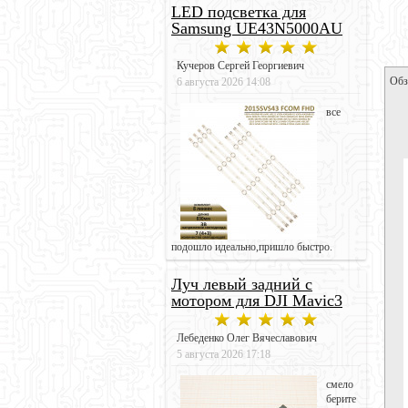
LED подсветка для
Samsung UE43N5000AU
Кучеров Сергей Георгиевич
Обз
6 августа 2026 14:08
все
подошло идеально,пришло быстро.
Луч левый задний с
мотором для DJI Mavic3
Лебеденко Олег Вячеславович
5 августа 2026 17:18
смело
берите