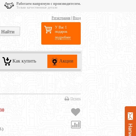
Работаем напрямую с производителем.
Только качественные детали
Регистрация
|
Вход
У Вас 1
подарок
подробнее
Как купить
Акции
Печать
30
б.
)