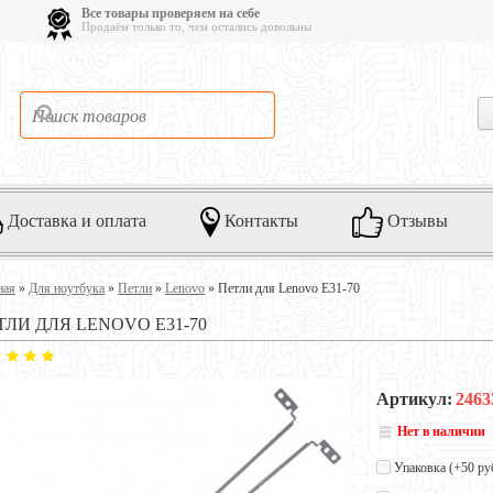
Все товары проверяем на себе
Продаём только то, чем остались довольны
Доставка и оплата
Контакты
Отзывы
ная
»
Для ноутбука
»
Петли
»
Lenovo
»
Петли для Lenovo E31-70
ТЛИ ДЛЯ LENOVO E31-70
Артикул:
2463
Нет в наличии
Упаковка (+
50 ру