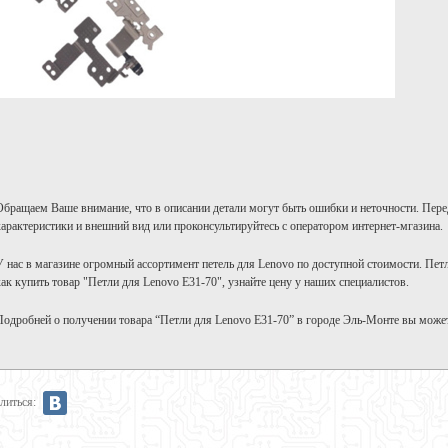
Обращаем Ваше внимание, что в описании детали могут быть ошибки и неточности. Пере
характеристики и внешний вид или проконсультируйтесь с оператором интернет-мгазина.
У нас в магазине огромный ассортимент петель для Lenovo по доступной стоимости. Пет
как купить товар "Петли для Lenovo E31-70", узнайте цену у наших специалистов.
Подробней о получении товара “Петли для Lenovo E31-70” в городе Эль-Монте вы може
литься: