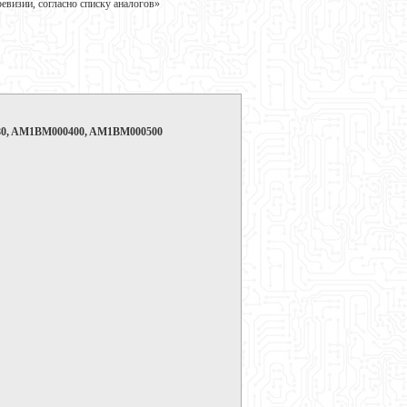
визии, согласно списку аналогов»
1-80, AM1BM000400, AM1BM000500