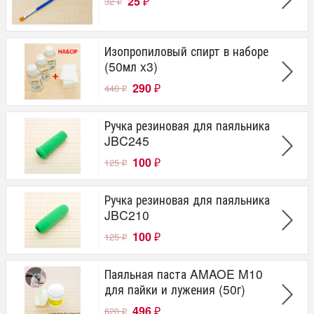
25
32
₽
₽
Изопропиловый спирт в наборе
(50мл x3)
290
440
₽
₽
Ручка резиновая для паяльника
JBC245
100
125
₽
₽
Ручка резиновая для паяльника
JBC210
100
125
₽
₽
Паяльная паста AMAOE M10
для пайки и лужения (50г)
496
620
₽
₽