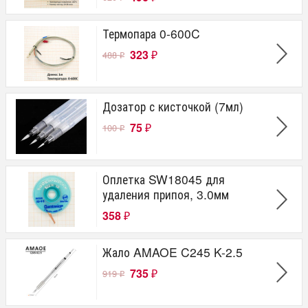
Термопара 0-600C
323
488
₽
₽
Дозатор с кисточкой (7мл)
75
100
₽
₽
Оплетка SW18045 для
удаления припоя, 3.0мм
358
₽
Жало AMAOE C245 K-2.5
735
919
₽
₽