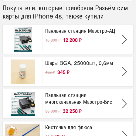
Покупатели, которые приобрели Разьём сим
карты для iPhone 4s, также купили
Паяльная станция Маэстро-АЦ
12 200
16 800
₽
₽
Шары BGA, 25000шт, 0,6мм
345
432
₽
₽
Паяльная станция
многоканальная Маэстро-Бис
32 250
38 000
₽
₽
Кисточка для флюса