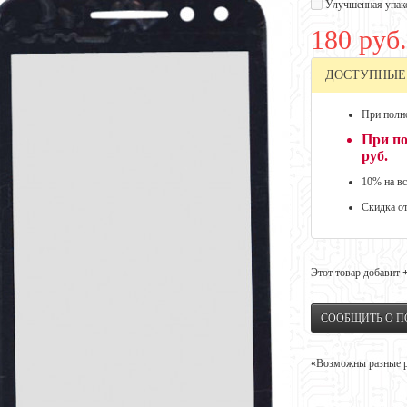
Улучшенная упак
180 руб.
ДОСТУПНЫЕ
При полно
При по
руб.
10% на вс
Скидка о
Этот товар добавит
СООБЩИТЬ О 
«Возможны разные ре