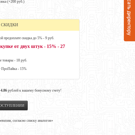
овка (+
200 руб.
)
 СКИДКИ
й предоплате скидка до 5% - 9 руб.
купке от двух штук - 15% - 27
е товары - 18 руб.
т ПроПайка - 15%
+4.86
рублей к вашему бонусному счету!
ПОСТУПЛЕНИИ
визии, согласно списку аналогов»