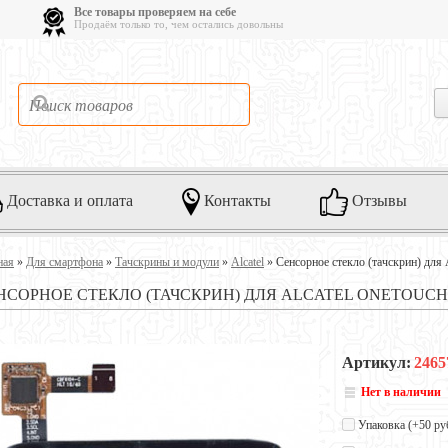
Все товары проверяем на себе
Продаём только то, чем остались довольны
Доставка и оплата
Контакты
Отзывы
ная
»
Для смартфона
»
Тачскрины и модули
»
Alcatel
»
Сенсорное стекло (тачскрин) для 
НСОРНОЕ СТЕКЛО (ТАЧСКРИН) ДЛЯ ALCATEL ONETOUCH PI
Артикул:
2465
Нет в наличии
Упаковка (+
50 ру