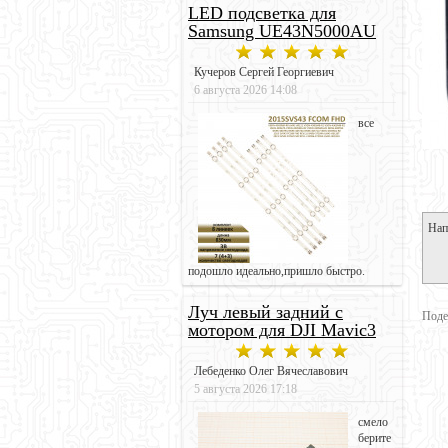
LED подсветка для
Samsung UE43N5000AU
Кучеров Сергей Георгиевич
6 августа 2026 14:08
все
Нап
подошло идеально,пришло быстро.
Луч левый задний с
Поде
мотором для DJI Mavic3
Лебеденко Олег Вячеславович
5 августа 2026 17:18
смело
берите