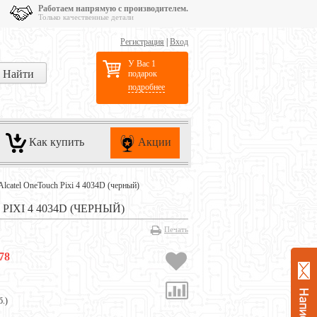
Работаем напрямую с производителем.
Только качественные детали
Регистрация
|
Вход
У Вас 1
подарок
подробнее
Как купить
Акции
Alcatel OneTouch Pixi 4 4034D (черный)
XI 4 4034D (ЧЕРНЫЙ)
Печать
78
б.
)