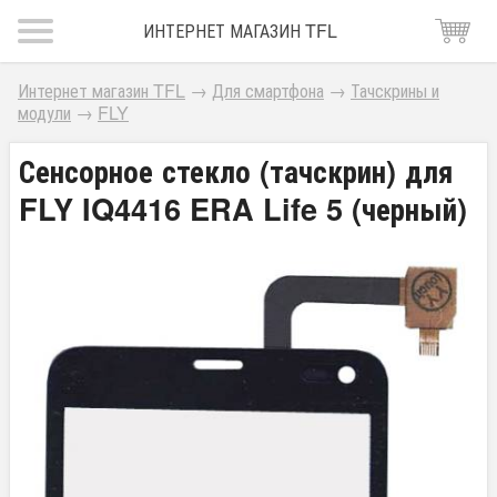
ИНТЕРНЕТ МАГАЗИН TFL
Интернет магазин TFL
→
Для смартфона
→
Тачскрины и
модули
→
FLY
Сенсорное стекло (тачскрин) для
FLY IQ4416 ERA Life 5 (черный)