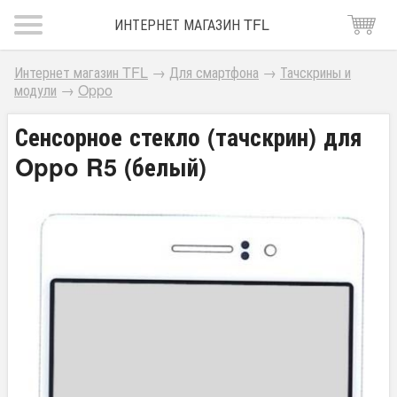
ИНТЕРНЕТ МАГАЗИН TFL
Интернет магазин TFL
→
Для смартфона
→
Тачскрины и
модули
→
Oppo
Сенсорное стекло (тачскрин) для
Oppo R5 (белый)