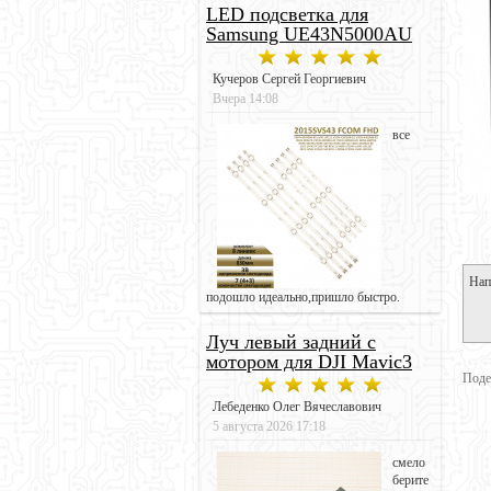
LED подсветка для
Samsung UE43N5000AU
Кучеров Сергей Георгиевич
Вчера 14:08
все
Нап
подошло идеально,пришло быстро.
Луч левый задний с
мотором для DJI Mavic3
Поде
Лебеденко Олег Вячеславович
5 августа 2026 17:18
смело
берите