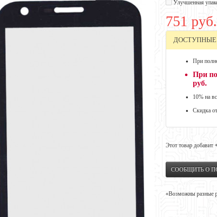
Улучшенная упак
751 руб.
ДОСТУПНЫЕ
При полно
При по
руб.
10% на вс
Скидка о
Этот товар добавит
СООБЩИТЬ О 
«Возможны разные ре