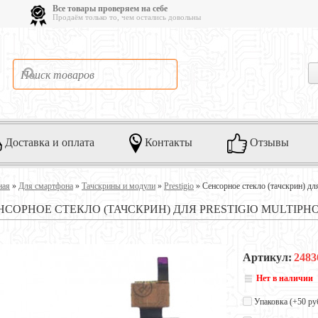
Все товары проверяем на себе
Продаём только то, чем остались довольны
Доставка и оплата
Контакты
Отзывы
ная
»
Для смартфона
»
Тачскрины и модули
»
Prestigio
»
Сенсорное стекло (тачскрин) для
НСОРНОЕ СТЕКЛО (ТАЧСКРИН) ДЛЯ PRESTIGIO MULTIPHO
Артикул:
2483
Нет в наличии
Упаковка (+
50 ру