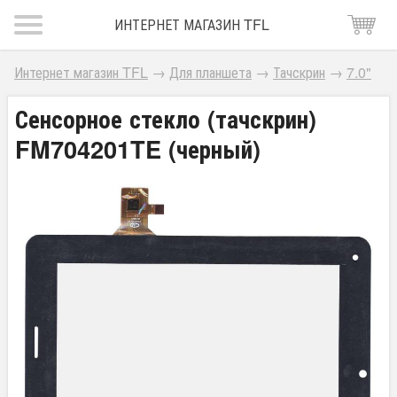
ИНТЕРНЕТ МАГАЗИН TFL
Интернет магазин TFL
→
Для планшета
→
Тачскрин
→
7.0"
Сенсорное стекло (тачскрин)
FM704201TE (черный)