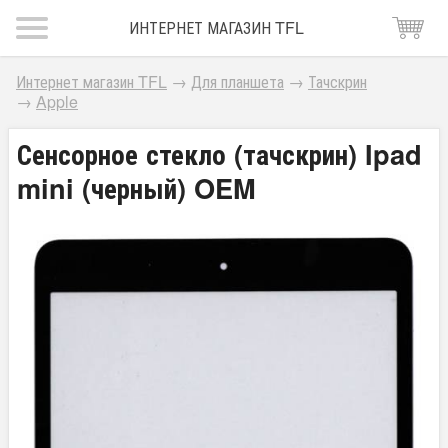
ИНТЕРНЕТ МАГАЗИН TFL
Интернет магазин TFL
→
Для планшета
→
Тачскрин
→
Apple
Сенсорное стекло (тачскрин) Ipad
mini (черный) OEM