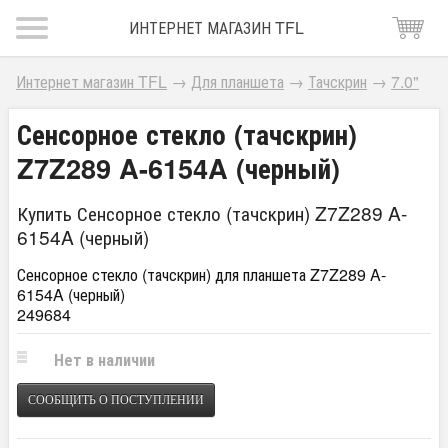
ИНТЕРНЕТ МАГАЗИН TFL
Интернет магазин TFL
→
Для планшета
→
Тачскрин
→
7.0"
Сенсорное стекло (тачскрин)
Z7Z289 A-6154A (черный)
Купить Сенсорное стекло (тачскрин) Z7Z289 A-
6154A (черный)
Сенсорное стекло (тачскрин) для планшета Z7Z289 A-
6154A (черный)
249684
Нет в наличии
СООБЩИТЬ О ПОСТУПЛЕНИИ