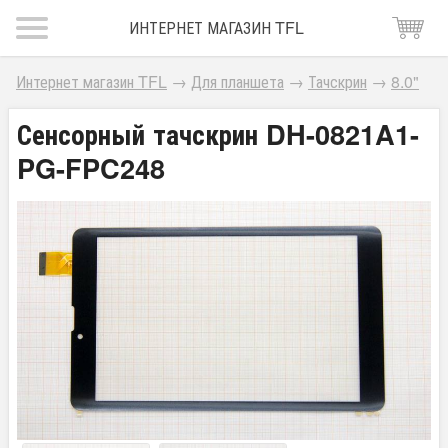
ИНТЕРНЕТ МАГАЗИН TFL
Интернет магазин TFL
→
Для планшета
→
Тачскрин
→
8.0"
Сенсорный тачскрин DH-0821A1-
PG-FPC248