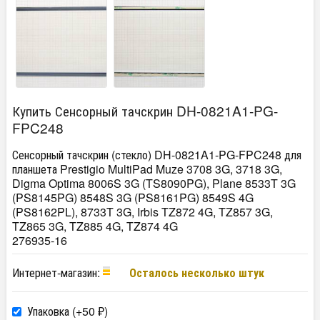
Купить Сенсорный тачскрин DH-0821A1-PG-
FPC248
Сенсорный тачскрин (стекло) DH-0821A1-PG-FPC248 для
планшета Prestigio MultiPad Muze 3708 3G, 3718 3G,
Digma Optima 8006S 3G (TS8090PG), Plane 8533T 3G
(PS8145PG) 8548S 3G (PS8161PG) 8549S 4G
(PS8162PL), 8733T 3G, Irbis TZ872 4G, TZ857 3G,
TZ865 3G, TZ885 4G, TZ874 4G
276935-16
Интернет-магазин:
Осталось несколько штук
Упаковка (+
50
)
₽