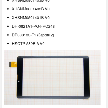
XHSNM0801403B V0
XHSNM0801402B V0
XHSNM0801401B V0
DH-0821A1-PG-FPC248
DP080133-F1 (Версия 2)
HSCTP-852B-8-V0