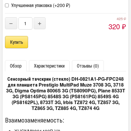
Улучшенная упаковка (+
200
)
₽
425
₽
−
+
320
₽
Обзор
Характеристики
Отзывы (0)
Сенсорный тачскрин (стекло) DH-0821A1-PG-FPC248
для планшета Prestigio MultiPad Muze 3708 3G, 3718
3G, Digma Optima 8006S 3G (TS8090PG), Plane 8533T
3G (PS8145PG) 8548S 3G (PS8161PG) 8549S 4G
(PS8162PL), 8733T 3G, Irbis TZ872 4G, TZ857 3G,
TZ865 3G, TZ885 4G, TZ874 4G
Взаимозаменяемость: