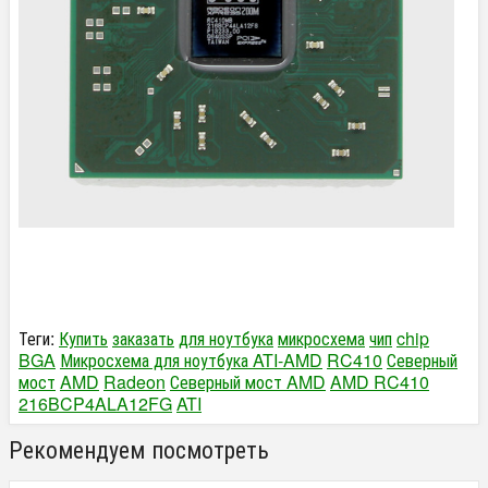
Теги:
Купить
заказать
для ноутбука
микросхема
чип
chip
BGA
Микросхема для ноутбука ATI-AMD
RC410
Северный
мост
AMD
Radeon
Северный мост AMD
AMD RC410
216BCP4ALA12FG
ATI
Рекомендуем посмотреть