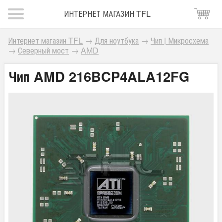
ИНТЕРНЕТ МАГАЗИН TFL
Интернет магазин TFL
→
Для ноутбука
→
Чип | Микросхема
→
Северный мост
→
AMD
Чип AMD 216BCP4ALA12FG