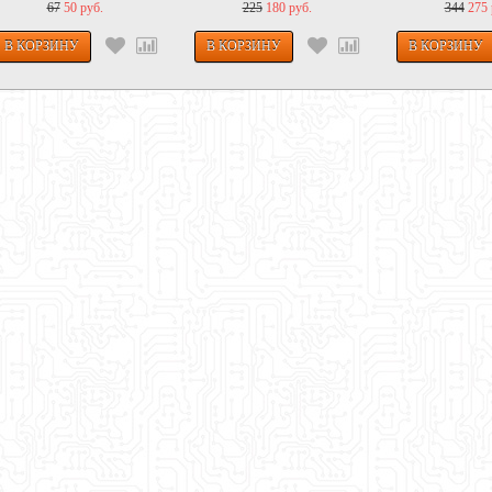
67
50 руб.
225
180 руб.
344
275 