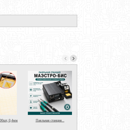
00шт, 0,4мм
Паяльная станция...
Изопропиловый спирт (100мл)