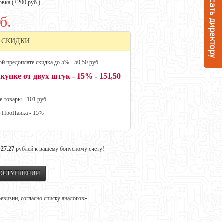
овка (+
200 руб.
)
б.
 СКИДКИ
й предоплате скидка до 5% - 50,50 руб.
купке от двух штук - 15% - 151,50
е товары - 101 руб.
т ПроПайка - 15%
+27.27
рублей к вашему бонусному счету!
ПОСТУПЛЕНИИ
визии, согласно списку аналогов»