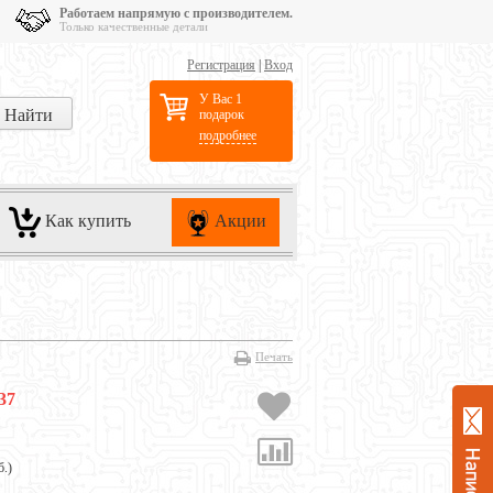
Работаем напрямую с производителем.
Только качественные детали
Регистрация
|
Вход
У Вас 1
подарок
подробнее
Как купить
Акции
Печать
37
б.
)