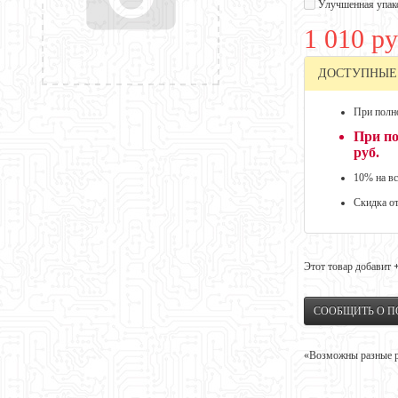
Улучшенная упак
1 010 ру
ДОСТУПНЫЕ
При полно
При по
руб.
10% на вс
Скидка о
Этот товар добавит
СООБЩИТЬ О 
«Возможны разные ре