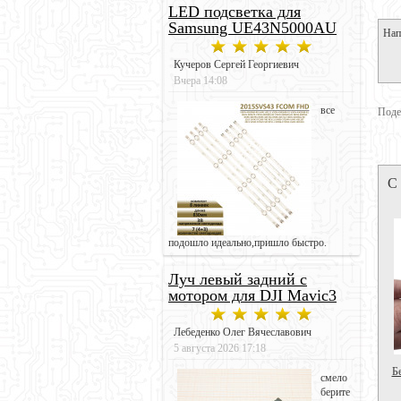
LED подсветка для
Samsung UE43N5000AU
Нап
Кучеров Сергей Георгиевич
Вчера 14:08
все
Поде
С
подошло идеально,пришло быстро.
Луч левый задний с
мотором для DJI Mavic3
Лебеденко Олег Вячеславович
5 августа 2026 17:18
Б
смело
берите