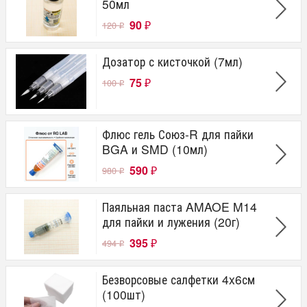
50мл
90
120
₽
₽
Дозатор с кисточкой (7мл)
75
100
₽
₽
Флюс гель Союз-R для пайки
BGA и SMD (10мл)
590
980
₽
₽
Паяльная паста AMAOE M14
для пайки и лужения (20г)
395
494
₽
₽
Безворсовые салфетки 4x6см
(100шт)