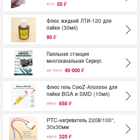
50
67
₽
₽
Флюс жидкий ЛТИ-120 для
пайки (30мл)
90
₽
Паяльная станция
многоканальная Сириус
40 000
48 700
₽
₽
Флюс гель СоюZ-Аполлон для
пайки BGA и SMD (10мл)
650
980
₽
₽
PTC-нагреватель 220В/100°,
30x30мм
320
426
₽
₽