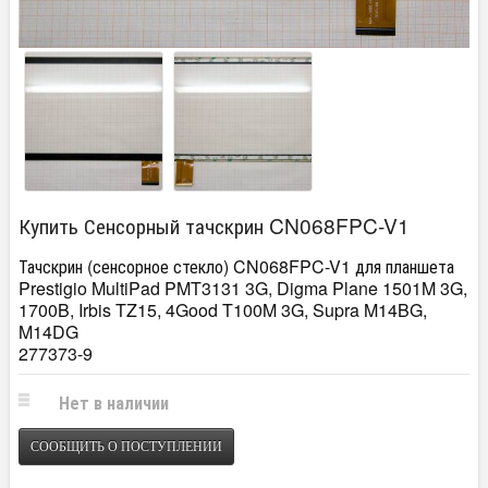
Купить Сенсорный тачскрин CN068FPC-V1
Тачскрин (сенсорное стекло) CN068FPC-V1 для планшета
Prestigio MultiPad PMT3131 3G, Digma Plane 1501M 3G,
1700B, Irbis TZ15, 4Good T100M 3G, Supra M14BG,
M14DG
277373-9
Нет в наличии
СООБЩИТЬ О ПОСТУПЛЕНИИ