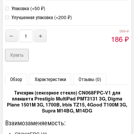
Упаковка (+
50
)
₽
Улучшенная упаковка (+
200
)
₽
350
₽
−
+
186
₽
Обзор
Характеристики
Отзывы (0)
Тачскрин (сенсорное стекло) CN068FPC-V1 для
планшета Prestigio MultiPad PMT3131 3G, Digma
Plane 1501M 3G, 1700B, Irbis TZ15, 4Good T100M 3G,
Supra M14BG, M14DG
Взаимозаменяемость: