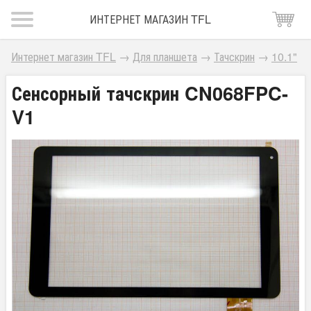
ИНТЕРНЕТ МАГАЗИН TFL
Интернет магазин TFL
→
Для планшета
→
Тачскрин
→
10.1"
Сенсорный тачскрин CN068FPC-
V1