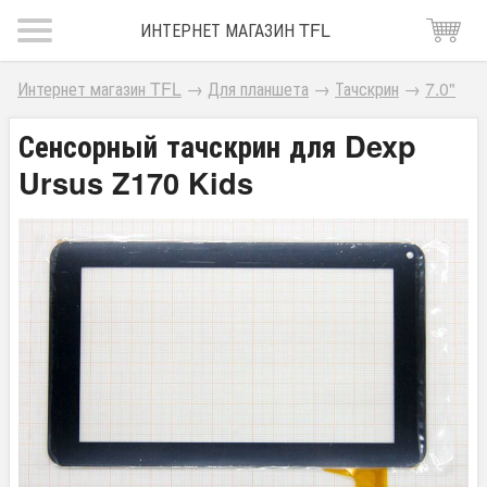
ИНТЕРНЕТ МАГАЗИН TFL
Интернет магазин TFL
→
Для планшета
→
Тачскрин
→
7.0"
Сенсорный тачскрин для Dexp
Ursus Z170 Kids