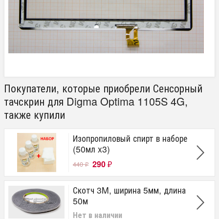
Покупатели, которые приобрели Сенсорный
тачскрин для Digma Optima 1105S 4G,
также купили
Изопропиловый спирт в наборе
(50мл x3)
290
440
₽
₽
Скотч 3M, ширина 5мм, длина
50м
Нет в наличии