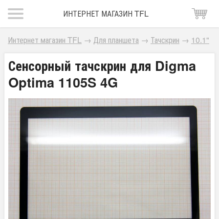
ИНТЕРНЕТ МАГАЗИН TFL
Интернет магазин TFL
→
Для планшета
→
Тачскрин
→
10.1"
Сенсорный тачскрин для Digma
Optima 1105S 4G