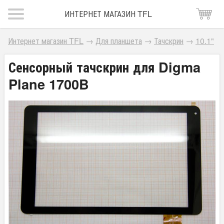
ИНТЕРНЕТ МАГАЗИН TFL
Интернет магазин TFL
→
Для планшета
→
Тачскрин
→
10.1"
Сенсорный тачскрин для Digma
Plane 1700B