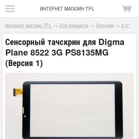
ИНТЕРНЕТ МАГАЗИН TFL
Интернет магазин TFL
→
Для планшета
→
Тачскрин
→
8.0"
Сенсорный тачскрин для Digma
Plane 8522 3G PS8135MG
(Версия 1)