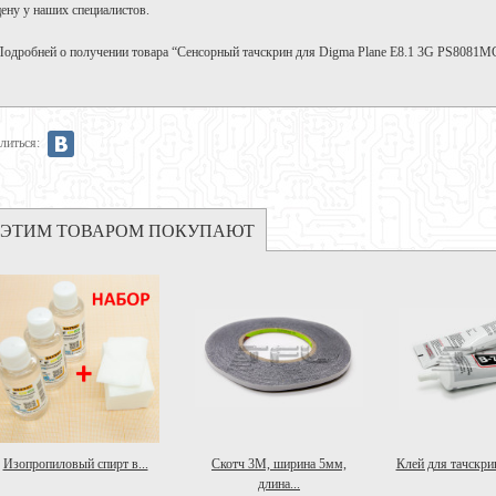
цену у наших специалистов.
Подробней о получении товара “Сенсорный тачскрин для Digma Plane E8.1 3G PS8081M
литься:
 ЭТИМ ТОВАРОМ ПОКУПАЮТ
Изопропиловый спирт в...
Скотч 3M, ширина 5мм,
Клей для тачскрин
длина...