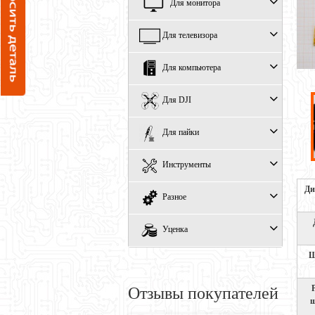
Для монитора
Для телевизора
Для компьютера
Для DJI
Для пайки
Инструменты
Ди
Разное
Уценка
Ш
Отзывы покупателей
ш