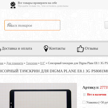
Все товары проверяем на себе
Продаём только то, чем остались довольны
Доставка и оплата
Контакты
Отзывы
ная
»
Для планшета
»
Тачскрин
»
8.0"
»
Сенсорный тачскрин для Digma Plane E8.1 3G 
НСОРНЫЙ ТАЧСКРИН ДЛЯ DIGMA PLANE E8.1 3G PS8081M
Артикул:
2773
Нет в наличии
Упаковка (+
50 ру