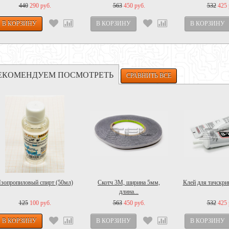
440
290 руб.
563
450 руб.
532
425 
ЕКОМЕНДУЕМ ПОСМОТРЕТЬ
зопропиловый спирт (50мл)
Скотч 3M, ширина 5мм,
Клей для тачскрин
длина...
125
100 руб.
563
450 руб.
532
425 