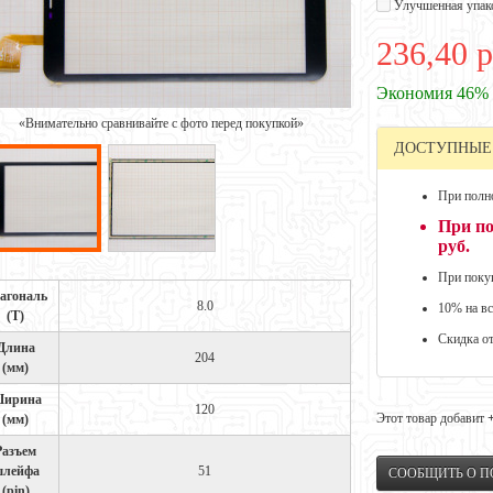
Улучшенная упак
236,40 р
Экономия 46%
«Внимательно сравнивайте с фото перед покупкой»
ДОСТУПНЫЕ
При полно
При по
руб.
При покуп
агональ
8.0
10% на вс
(Т)
Скидка о
Длина
204
(мм)
ирина
120
Этот товар добавит
(мм)
Разъем
лейфа
51
СООБЩИТЬ О 
(pin)