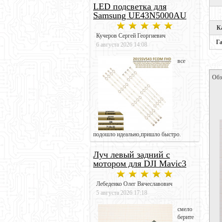
LED подсветка для
Samsung UE43N5000AU
К
Кучеров Сергей Георгиевич
Г
6 августа 2026 14:08
все
Обз
подошло идеально,пришло быстро.
Луч левый задний с
мотором для DJI Mavic3
Лебеденко Олег Вячеславович
5 августа 2026 17:18
смело
берите