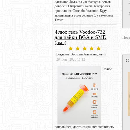
идеально. Засветка равномерная очень
доволен. Отправили очень быстро без
проволочек Спасибо большое. Буду
заказывать в этом сервисе С уважением
Тахир.
Флюс гель Voodoo-732
для пайки BGA и SMD
Поде
(5мл)
Богданов Василий Александрович
С
29 июня 2026 11:12
флюс
понравился, долго сохраняет активность