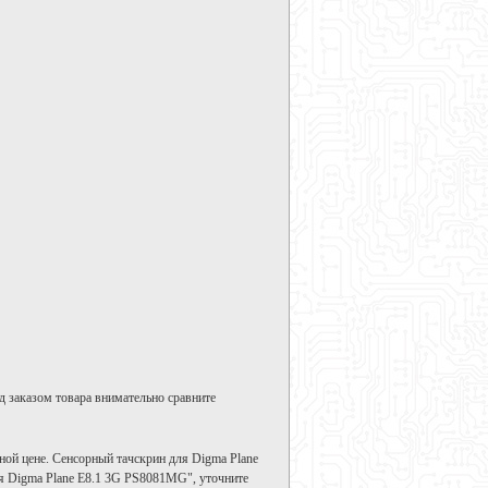
д заказом товара внимательно сравните
ой цене. Сенсорный тачскрин для Digma Plane
я Digma Plane E8.1 3G PS8081MG", уточните