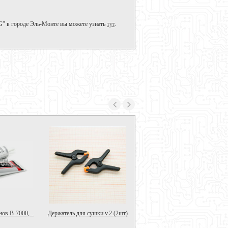
G” в городе Эль-Монте вы можете узнать
тут
.
ов B-7000,...
Держатель для сушки v.2 (2шт)