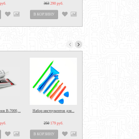
руб.
363
290 руб.
ов B-7000,...
Набор инструментов для...
Держатель для сушки...
руб.
250
179 руб.
390
300 руб.