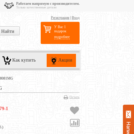
Работаем напрямую с производителем.
Только качественные детали
Регистрация
|
Вход
У Вас 1
подарок
подробнее
Как купить
Акции
PS8081MG
G
Печать
79-1
б.
)