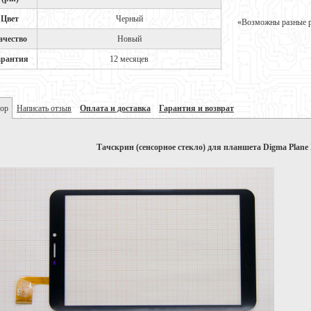
Цвет
Черный
«Возможны разные ре
ачество
Новый
арантия
12 месяцев
ор
Написать отзыв
Оплата и доставка
Гарантия и возврат
Тачскрин (сенсорное стекло) для планшета Digma Plane