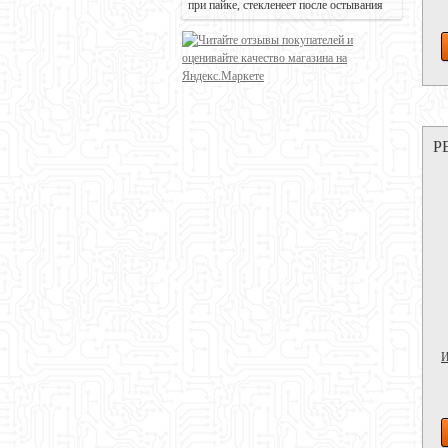
при пайке, стекленеет после остывания
Р
И