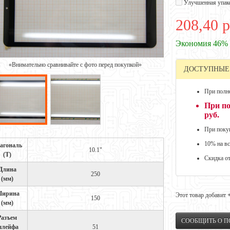
Улучшенная упак
208,40 р
Экономия 46%
«Внимательно сравнивайте с фото перед покупкой»
ДОСТУПНЫЕ
При полно
При по
руб.
При покуп
10% на вс
агональ
10.1"
(Т)
Скидка о
Длина
250
(мм)
ирина
Этот товар добавит
150
(мм)
Разъем
СООБЩИТЬ О 
лейфа
51