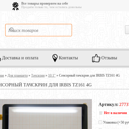
Все товары проверяем на себе
Продаём только то, чем остались довольны
Доставка и оплата
Контакты
Отзывы
ная
»
Для планшета
»
Тачскрин
»
10.1"
»
Сенсорный тачскрин для IRBIS TZ161 4G
НСОРНЫЙ ТАЧСКРИН ДЛЯ IRBIS TZ161 4G
Артикул:
2773
Нет в наличии
Упаковка (+
50 ру