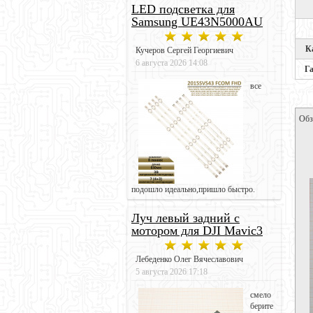
LED подсветка для
Samsung UE43N5000AU
К
Кучеров Сергей Георгиевич
6 августа 2026 14:08
Г
все
Обз
подошло идеально,пришло быстро.
Луч левый задний с
мотором для DJI Mavic3
Лебеденко Олег Вячеславович
5 августа 2026 17:18
смело
берите