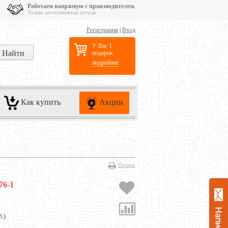
Работаем напрямую с производителем.
Только качественные детали
Регистрация
|
Вход
У Вас 1
подарок
подробнее
Как купить
Акции
Печать
76-1
б.
)