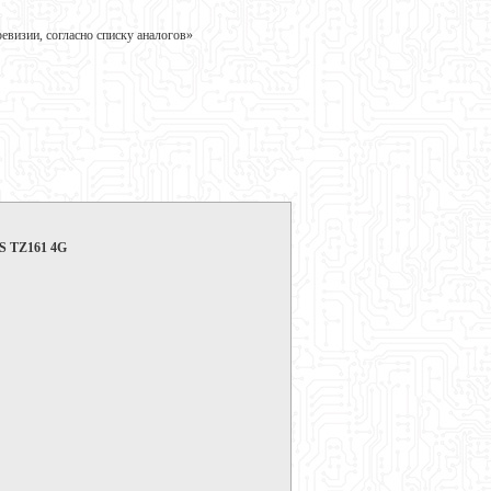
визии, согласно списку аналогов»
IS TZ161 4G