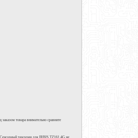
д заказом товара внимательно сравните
 Сенсорный тачскрин для IRBIS TZ161 4G не