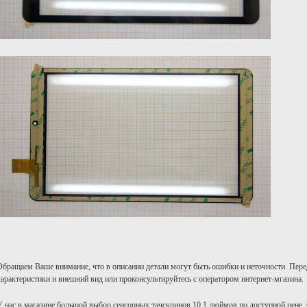
Обращаем Ваше внимание, что в описании детали могут быть ошибки и неточности. Пере
характеристики и внешний вид или проконсультируйтесь с оператором интернет-мгазина.
У нас в магазине большой выбор сенсорных тачскринов 10.1 дюймов по доступной цене.