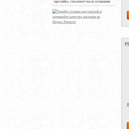
при пайке, стекленеет после остывания
Р
И