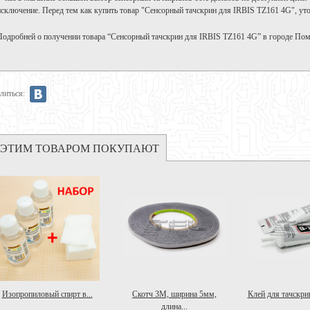
исключение. Перед тем как купить товар "Сенсорный тачскрин для IRBIS TZ161 4G", уто
Подробней о получении товара “Сенсорный тачскрин для IRBIS TZ161 4G” в городе По
литься:
 ЭТИМ ТОВАРОМ ПОКУПАЮТ
Изопропиловый спирт в...
Скотч 3M, ширина 5мм,
Клей для тачскрин
длина...