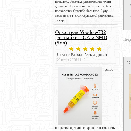
идеально. Засветка равномерная очень
доволен. Отправили очень быстро без
проволочек Спасибо большое. Буду
заказывать в этом сервисе С уважением
Тахир.
Флюс гель Voodoo-732
для пайки BGA и SMD
Поде
(5мл)
Богданов Василий Александрович
29 июня 2026 11:12
С
флюс
понравился, долго сохраняет активность