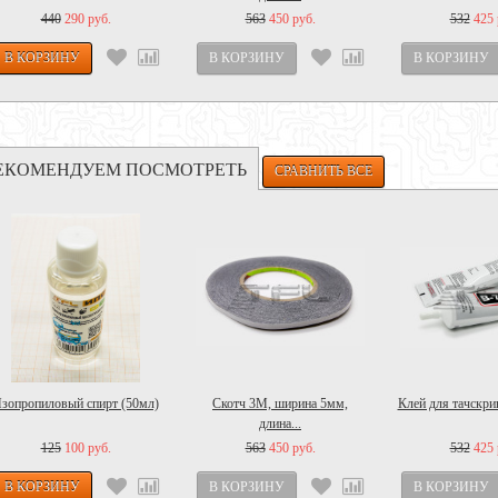
440
290 руб.
563
450 руб.
532
425 
ЕКОМЕНДУЕМ ПОСМОТРЕТЬ
зопропиловый спирт (50мл)
Скотч 3M, ширина 5мм,
Клей для тачскрин
длина...
125
100 руб.
563
450 руб.
532
425 