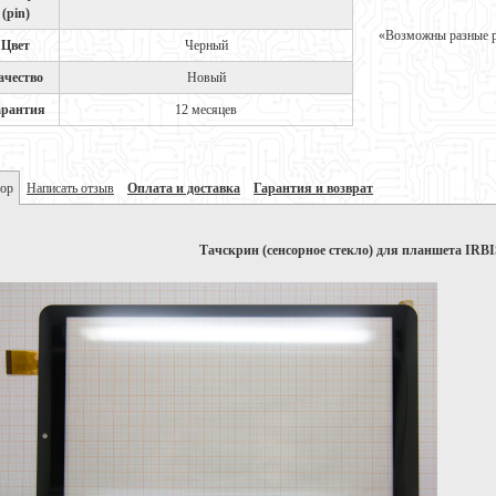
(pin)
«Возможны разные ре
Цвет
Черный
ачество
Новый
арантия
12 месяцев
ор
Написать отзыв
Оплата и доставка
Гарантия и возврат
Тачскрин (сенсорное стекло) для планшета IRB