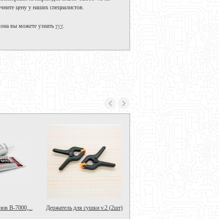
чните цену у наших специалистов.
мона вы можете узнать
тут
.
ов B-7000,...
Держатель для сушки v.2 (2шт)