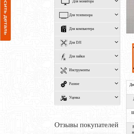
Для монитора
Для телевизора
Для компьютера
Для DJI
Для пайки
Инструменты
Разное
Ди
Уценка
Ш
Отзывы покупателей
ш