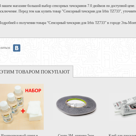
В нашем магазине большой выбор сенсорных тачскринов 7.0 дюймов по доступной цене. 
исключение. Перед тем как купить товар "Сенсорный тачскрин для Irbis TZ733", уточнит
Подробней о получении товара “Сенсорный тачскрин для Irbis TZ733” в городе Эль-Мон
литься:
 ЭТИМ ТОВАРОМ ПОКУПАЮТ
Изопропиловый спирт в...
Скотч 3M, ширина 5мм,
Клей для тачскрин