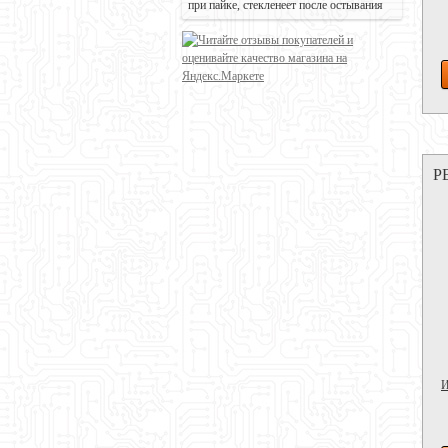
при пайке, стекленеет после остывания
Р
И