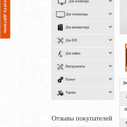
Для монитора
Для телевизора
Для компьютера
Для DJI
Для пайки
Инструменты
Разное
Ди
Уценка
Ш
Отзывы покупателей