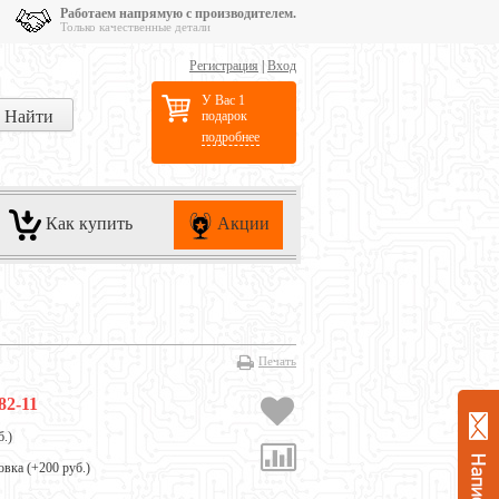
Работаем напрямую с производителем.
Только качественные детали
Регистрация
|
Вход
У Вас 1
подарок
подробнее
Как купить
Акции
Печать
82-11
б.
)
овка (+
200 руб.
)