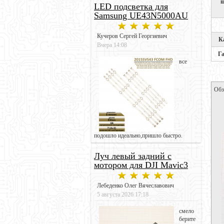
ш
LED подсветка для
Samsung UE43N5000AU
Кучеров Сергей Георгиевич
К
Вчера 14:08
Г
все
Обз
подошло идеально,пришло быстро.
Луч левый задний с
мотором для DJI Mavic3
Лебеденко Олег Вячеславович
5 августа 2026 17:18
смело
берите