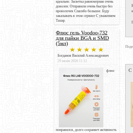
идеально. Засветка равномерная очень
доволен. Отправили очень быстро без
проволочек Спасибо большое. Буду
заказывать в этом сервисе С уважением
Тахир.
Флюс гель Voodoo-732
для пайки BGA и SMD
(5мл)
Поде
Богданов Василий Александрович
29 июня 2026 11:12
С
флюс
понравился, долго сохраняет активность