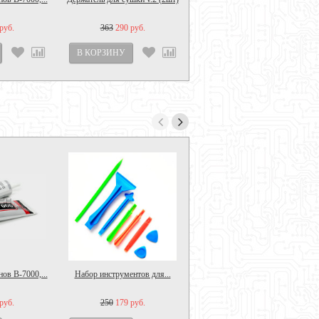
руб.
363
290 руб.
ов B-7000,...
Набор инструментов для...
Держатель для сушки...
руб.
250
179 руб.
390
300 руб.