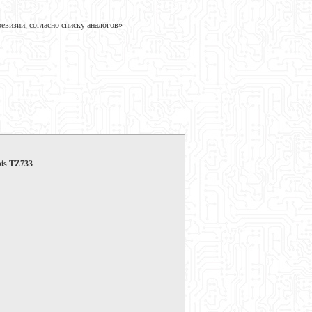
визии, согласно списку аналогов»
bis TZ733