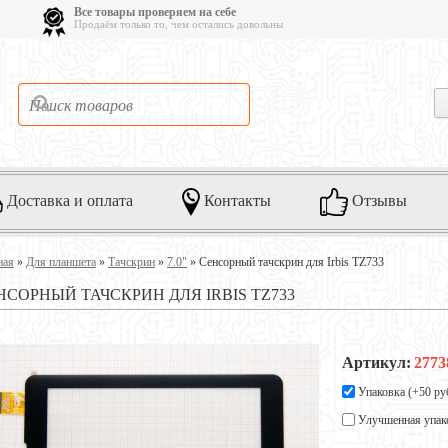
Все товары проверяем на себе
Продаём только то, чем остались довольны
Доставка и оплата
Контакты
Отзывы
ная
»
Для планшета
»
Тачскрин
»
7.0"
»
Сенсорный тачскрин для Irbis TZ733
НСОРНЫЙ ТАЧСКРИН ДЛЯ IRBIS TZ733
Артикул:
2773
Упаковка (+
50 ру
Улучшенная упак