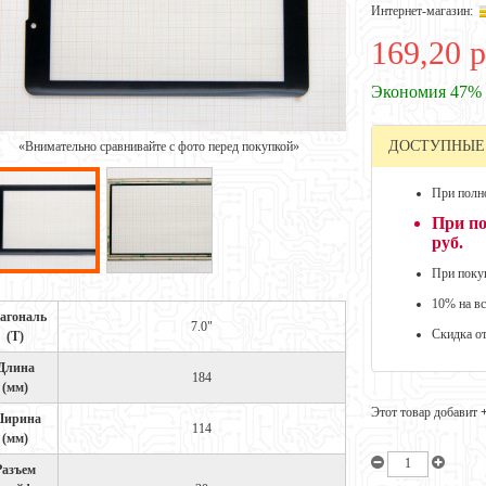
Интернет-магазин:
169,20 р
Экономия 47%
ДОСТУПНЫЕ
«Внимательно сравнивайте с фото перед покупкой»
При полно
При по
руб.
При покуп
10% на вс
агональ
7.0"
Скидка о
(Т)
Длина
184
(мм)
Этот товар добавит
ирина
114
(мм)
Разъем