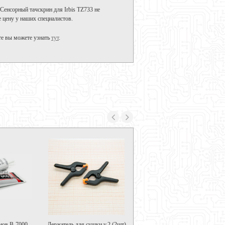
Сенсорный тачскрин для Irbis TZ733 не
е цену у наших специалистов.
те вы можете узнать
тут
.
ов B-7000,...
Держатель для сушки v.2 (2шт)