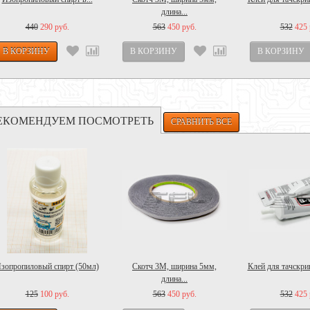
длина...
440
290 руб.
563
450 руб.
532
425 
ЕКОМЕНДУЕМ ПОСМОТРЕТЬ
зопропиловый спирт (50мл)
Скотч 3M, ширина 5мм,
Клей для тачскрин
длина...
125
100 руб.
563
450 руб.
532
425 