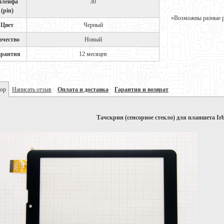
лейфа
30
(pin)
«Возможны разные ре
Цвет
Черный
ачество
Новый
арантия
12 месяцев
ор
Написать отзыв
Оплата и доставка
Гарантия и возврат
Тачскрин (сенсорное стекло) для планшета Ir