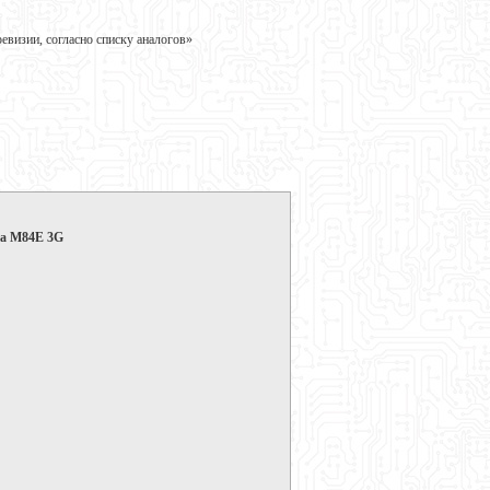
визии, согласно списку аналогов»
ra M84E 3G