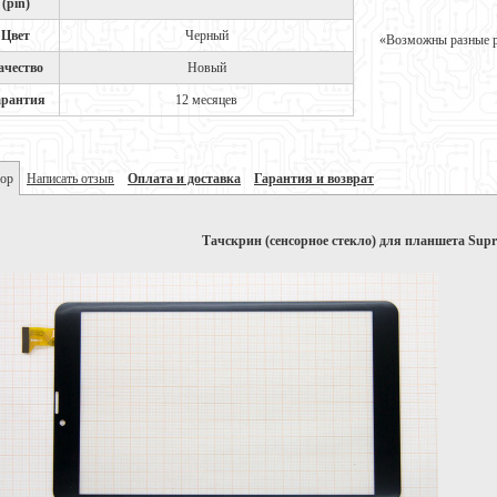
(pin)
Цвет
Черный
«Возможны разные ре
ачество
Новый
арантия
12 месяцев
ор
Написать отзыв
Оплата и доставка
Гарантия и возврат
Тачскрин (сенсорное стекло) для планшета Sup