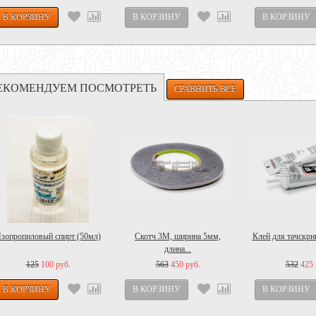
ЕКОМЕНДУЕМ ПОСМОТРЕТЬ
зопропиловый спирт (50мл)
Скотч 3M, ширина 5мм,
Клей для тачскрин
длина...
125
100 руб.
563
450 руб.
532
425 