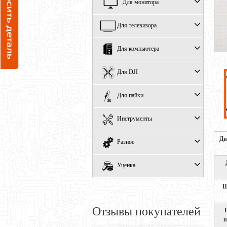
Для монитора
Для телевизора
Для компьютера
Для DJI
Для пайки
Инструменты
Ди
Разное
Уценка
Ш
Отзывы покупателей
ш