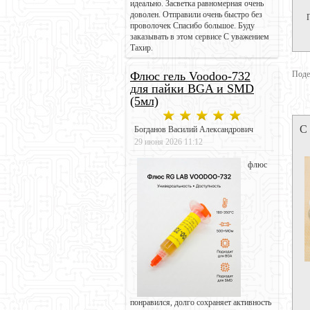
идеально. Засветка равномерная очень
доволен. Отправили очень быстро без
проволочек Спасибо большое. Буду
заказывать в этом сервисе С уважением
Тахир.
Поде
Флюс гель Voodoo-732
для пайки BGA и SMD
(5мл)
С
Богданов Василий Александрович
29 июня 2026 11:12
флюс
понравился, долго сохраняет активность