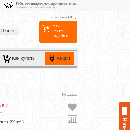
Работаем напрямую с производителем.
Только качественные детали
Регистрация
|
Вход
У Вас 1
подарок
подробнее
Как купить
Акции
Печать
78-7
б.
)
овка (+
200 руб.
)