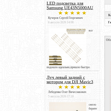
LED подсветка для
Samsung UE43N5000AU
К
Кучеров Сергей Георгиевич
Г
6 августа 2026 14:08
все
Обз
подошло идеально,пришло быстро.
Луч левый задний с
мотором для DJI Mavic3
Лебеденко Олег Вячеславович
5 августа 2026 17:18
смело
берите