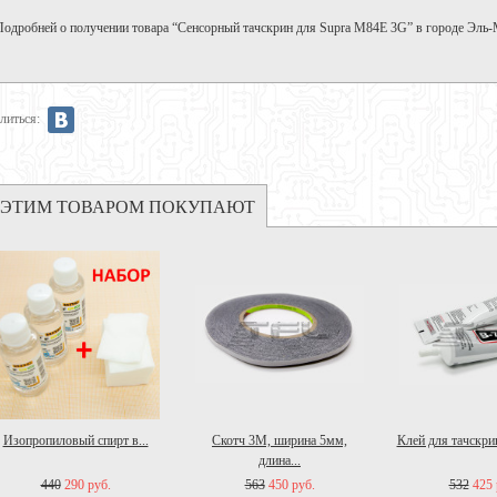
Подробней о получении товара “Сенсорный тачскрин для Supra M84E 3G” в городе Эль
литься:
 ЭТИМ ТОВАРОМ ПОКУПАЮТ
Изопропиловый спирт в...
Скотч 3M, ширина 5мм,
Клей для тачскрин
длина...
440
290 руб.
563
450 руб.
532
425 