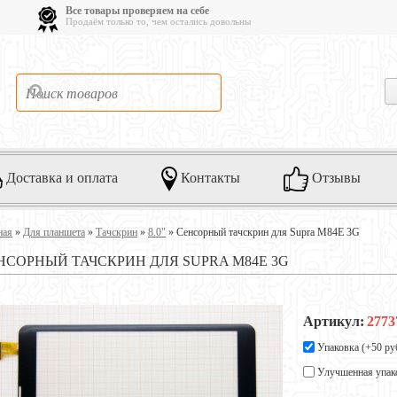
Все товары проверяем на себе
Продаём только то, чем остались довольны
Доставка и оплата
Контакты
Отзывы
ная
»
Для планшета
»
Тачскрин
»
8.0"
»
Сенсорный тачскрин для Supra M84E 3G
НСОРНЫЙ ТАЧСКРИН ДЛЯ SUPRA M84E 3G
Артикул:
2773
Упаковка (+
50 ру
Улучшенная упак