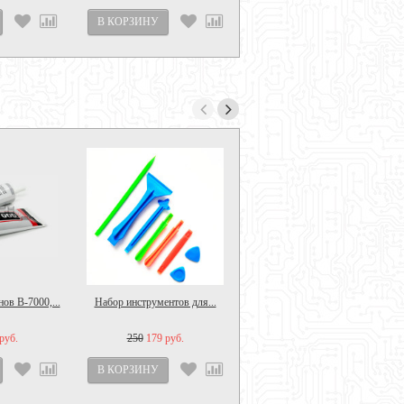
ов B-7000,...
Набор инструментов для...
Держатель для сушки...
руб.
250
179 руб.
390
300 руб.