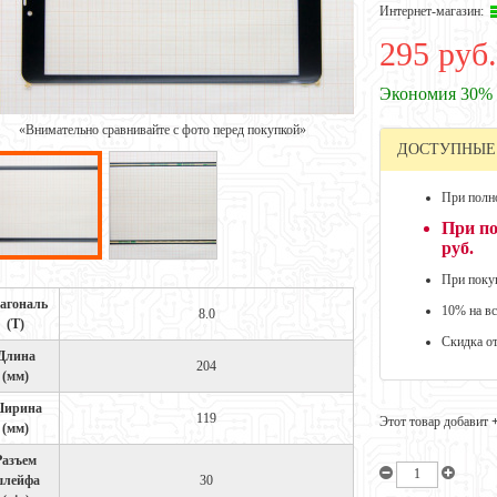
Интернет-магазин:
295 руб.
Экономия 30%
«Внимательно сравнивайте с фото перед покупкой»
ДОСТУПНЫЕ
При полно
При по
руб.
При покуп
агональ
10% на вс
8.0
(Т)
Скидка о
Длина
204
(мм)
ирина
119
Этот товар добавит
(мм)
Разъем
лейфа
30