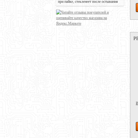
при пайке, стекленеет после остывания
Р
И