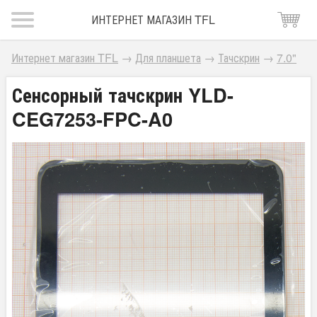
ИНТЕРНЕТ МАГАЗИН TFL
Интернет магазин TFL
→
Для планшета
→
Тачскрин
→
7.0"
Сенсорный тачскрин YLD-
CEG7253-FPC-A0