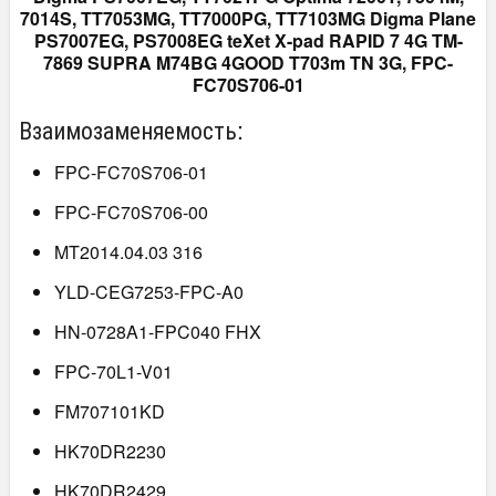
7014S, TT7053MG, TT7000PG, TT7103MG Digma Plane
PS7007EG, PS7008EG teXet X-pad RAPID 7 4G TM-
7869 SUPRA M74BG 4GOOD T703m TN 3G, FPC-
FC70S706-01
Взаимозаменяемость:
FPC-FC70S706-01
FPC-FC70S706-00
MT2014.04.03 316
YLD-CEG7253-FPC-A0
HN-0728A1-FPC040 FHX
FPC-70L1-V01
FM707101KD
HK70DR2230
HK70DR2429