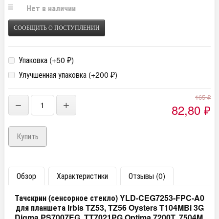
Нет в наличии
СООБЩИТЬ О ПОСТУПЛЕНИИ
Упаковка (+
50
)
₽
Улучшенная упаковка (+
200
)
₽
165
₽
−
+
82,80
₽
Обзор
Характеристики
Отзывы (0)
Тачскрин (сенсорное стекло) YLD-CEG7253-FPC-A0
для планшета Irbis TZ53, TZ56 Oysters T104MBi 3G
Digma PS7007EG, TT7021PG Optima 7200T, 7504M,