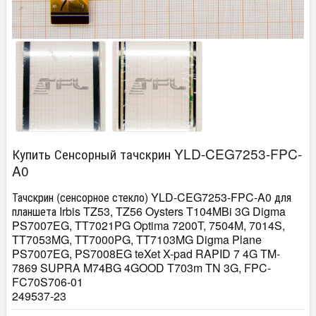
Купить Сенсорный тачскрин YLD-CEG7253-FPC-
A0
Тачскрин (сенсорное стекло) YLD-CEG7253-FPC-A0 для
планшета Irbis TZ53, TZ56 Oysters T104MBi 3G Digma
PS7007EG, TT7021PG Optima 7200T, 7504M, 7014S,
TT7053MG, TT7000PG, TT7103MG Digma Plane
PS7007EG, PS7008EG teXet X-pad RAPID 7 4G TM-
7869 SUPRA M74BG 4GOOD T703m TN 3G, FPC-
FC70S706-01
249537-23