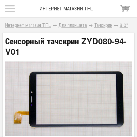
ИНТЕРНЕТ МАГАЗИН TFL
Интернет магазин TFL
→
Для планшета
→
Тачскрин
→
8.0"
Сенсорный тачскрин ZYD080-94-
V01