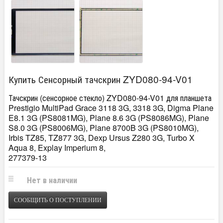
Купить Сенсорный тачскрин ZYD080-94-V01
Тачскрин (сенсорное стекло) ZYD080-94-V01 для планшета
Prestigio MultiPad Grace 3118 3G, 3318 3G, Digma Plane
E8.1 3G (PS8081MG), Plane 8.6 3G (PS8086MG), Plane
S8.0 3G (PS8006MG), Plane 8700B 3G (PS8010MG),
Irbis TZ85, TZ877 3G, Dexp Ursus Z280 3G, Turbo X
Aqua 8, Explay Imperium 8,
277379-13
Нет в наличии
СООБЩИТЬ О ПОСТУПЛЕНИИ