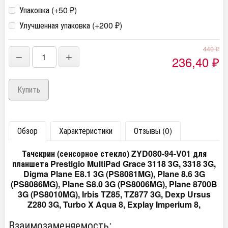
Упаковка (+
50
)
₽
Улучшенная упаковка (+
200
)
₽
440
₽
−
+
236,40
₽
Обзор
Характеристики
Отзывы (0)
Тачскрин (сенсорное стекло) ZYD080-94-V01 для
планшета Prestigio MultiPad Grace 3118 3G, 3318 3G,
Digma Plane E8.1 3G (PS8081MG), Plane 8.6 3G
(PS8086MG), Plane S8.0 3G (PS8006MG), Plane 8700B
3G (PS8010MG), Irbis TZ85, TZ877 3G, Dexp Ursus
Z280 3G, Turbo X Aqua 8, Explay Imperium 8,
Взаимозаменяемость: