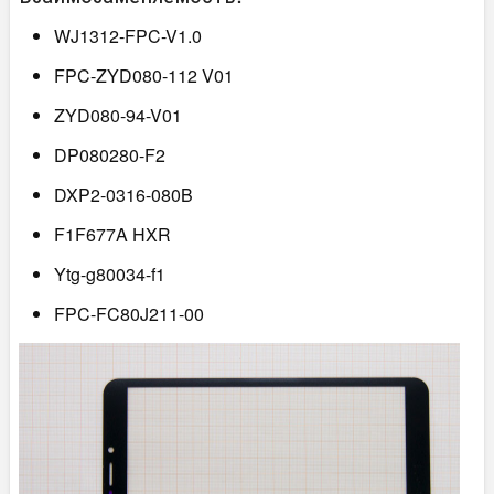
WJ1312-FPC-V1.0
FPC-ZYD080-112 V01
ZYD080-94-V01
DP080280-F2
DXP2-0316-080B
F1F677A HXR
Ytg-g80034-f1
FPC-FC80J211-00