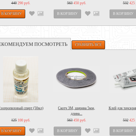
440
290 руб.
563
450 руб.
532
425 
ЕКОМЕНДУЕМ ПОСМОТРЕТЬ
зопропиловый спирт (50мл)
Скотч 3M, ширина 5мм,
Клей для тачскрин
длина...
125
100 руб.
563
450 руб.
532
425 