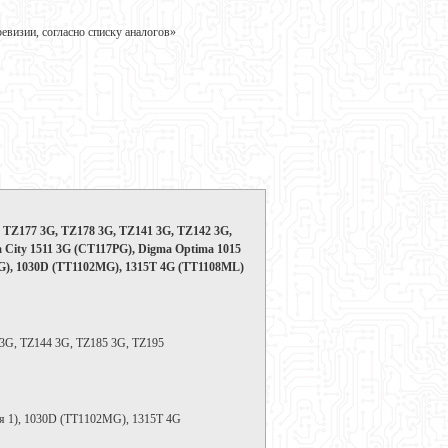
визии, согласно списку аналогов»
, TZ177 3G, TZ178 3G, TZ141 3G, TZ142 3G,
 City 1511 3G (CT117PG), Digma Optima 1015
PG), 1030D (TT1102MG), 1315T 4G (TT1108ML)
 3G, TZ144 3G, TZ185 3G, TZ195
я 1), 1030D (TT1102MG), 1315T 4G