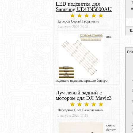
LED подсветка для
ш
Samsung UE43N5000AU
Кучеров Сергей Георгиевич
6 августа 2026 14:08
К
все
Обз
подошло идеально,пришло быстро.
Луч левый задний с
мотором для DJI Mavic3
Лебеденко Олег Вячеславович
5 августа 2026 17:18
смело
берите