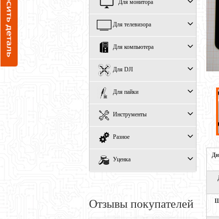
Для монитора
Для телевизора
Для компьютера
Для DJI
Для пайки
Инструменты
Разное
Ди
Уценка
Ш
Отзывы покупателей