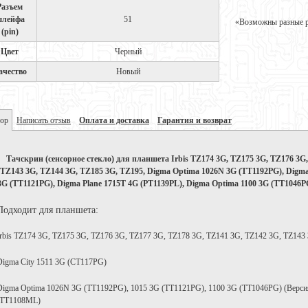
Разъем
лейфа
51
«Возможны разные ре
(pin)
Цвет
Черный
ачество
Новый
ор
Написать отзыв
Оплата и доставка
Гарантия и возврат
Тачскрин (сенсорное стекло) для планшета Irbis TZ174 3G, TZ175 3G, TZ176 3G
TZ143 3G, TZ144 3G, TZ185 3G, TZ195, Digma Optima 1026N 3G (TT1192PG), Digma
3G (TT1121PG), Digma Plane 1715T 4G (PT1139PL), Digma Optima 1100 3G (TT1046
Подходит для планшета:
Irbis TZ174 3G, TZ175 3G, TZ176 3G, TZ177 3G, TZ178 3G, TZ141 3G, TZ142 3G, TZ143
Digma City 1511 3G (CT117PG)
Digma Optima 1026N 3G (TT1192PG), 1015 3G (TT1121PG), 1100 3G (TT1046PG) (Верси
(TT1108ML)