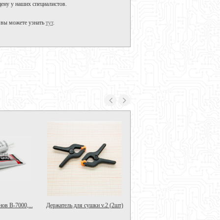
ену у наших специалистов.
 вы можете узнать
тут
.
ов B-7000,...
Держатель для сушки v.2 (2шт)