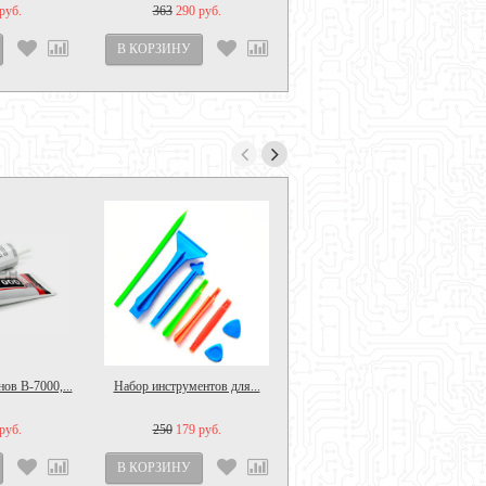
руб.
363
290 руб.
ов B-7000,...
Набор инструментов для...
Держатель для сушки...
руб.
250
179 руб.
390
300 руб.