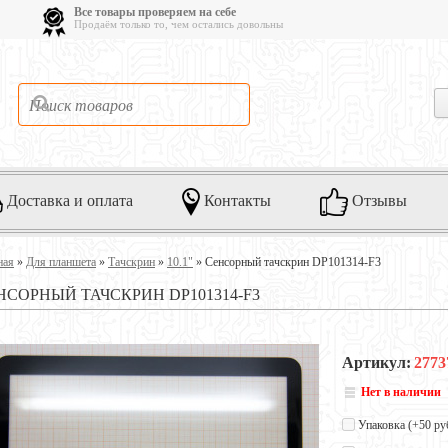
Все товары проверяем на себе
Продаём только то, чем остались довольны
Доставка и оплата
Контакты
Отзывы
ная
»
Для планшета
»
Тачскрин
»
10.1"
»
Сенсорный тачскрин DP101314-F3
НСОРНЫЙ ТАЧСКРИН DP101314-F3
Артикул:
2773
Нет в наличии
Упаковка (+
50 ру