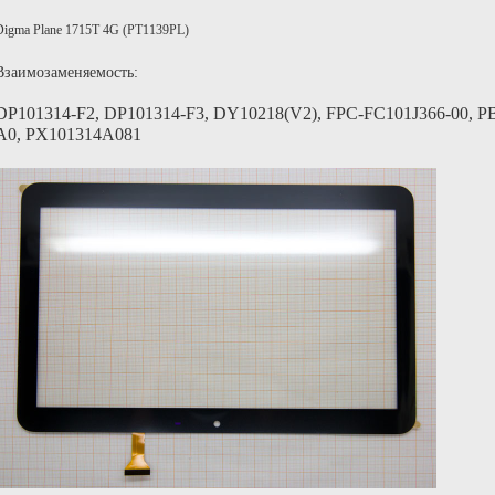
Digma Plane 1715T 4G (PT1139PL)
Взаимозаменяемость:
DP101314-F2, DP101314-F3, DY10218(V2), FPC-FC101J366-00, 
A0, PX101314A081