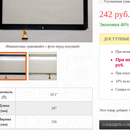
Улучшенная упак
242 руб.
Экономия 46%
ДОСТУПНЫЕ
«Внимательно сравнивайте с фото перед покупкой»
При полно
При по
руб.
При покуп
10% на вс
Скидка о
агональ
10.1"
(Т)
Длина
247
Этот товар добавит
(мм)
ирина
156
(мм)
СООБЩИТЬ О 