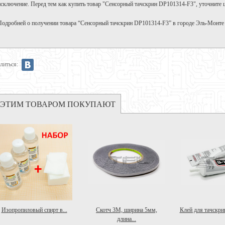
исключение. Перед тем как купить товар "Сенсорный тачскрин DP101314-F3", уточните ц
Подробней о получении товара “Сенсорный тачскрин DP101314-F3” в городе Эль-Монте
литься:
 ЭТИМ ТОВАРОМ ПОКУПАЮТ
Изопропиловый спирт в...
Скотч 3M, ширина 5мм,
Клей для тачскрин
длина...