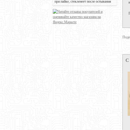
при пайке, стекленеет после остывания
Поде
С