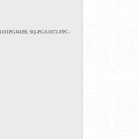
PB101PGJ4189, SQ-PGA1072-FPC-