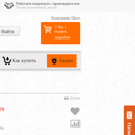
Работаем напрямую с производителем.
Только качественные детали
Регистрация
|
Вход
У Вас 1
подарок
подробнее
Как купить
Акции
Печать
70
б.
)