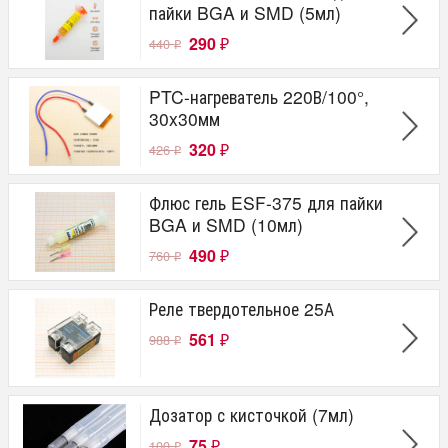
пайки BGA и SMD (5мл)
290
440
₽
₽
PTC-нагреватель 220В/100°,
30x30мм
320
426
₽
₽
Флюс гель ESF-375 для пайки
BGA и SMD (10мл)
490
760
₽
₽
Реле твердотельное 25А
561
988
₽
₽
Дозатор с кисточкой (7мл)
75
100
₽
₽