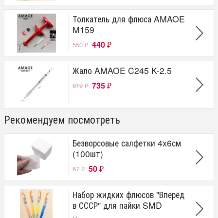
Толкатель для флюса AMAOE
M159
440
550
₽
₽
Жало AMAOE C245 K-2.5
735
919
₽
₽
Рекомендуем посмотреть
Безворсовые салфетки 4x6см
(100шт)
50
67
₽
₽
Набор жидких флюсов "Вперёд
в СССР" для пайки SMD