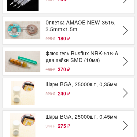
Оплетка AMAOE NEW-3515,
3.5mmx1.5m
180
225
₽
₽
Флюс гель Rusflux NRK-518-A
для пайки SMD (10мл)
370
480
₽
₽
Шары BGA, 25000шт, 0,35мм
240
320
₽
₽
Шары BGA, 25000шт, 0,45мм
275
344
₽
₽