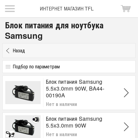
ИНТЕРНЕТ МАГАЗИН TFL
Блок питания для ноутбука
Samsung
Назад
Подбор по параметрам
Сила тока(А)
Блок питания Samsung
2.1A
5.5x3.0mm 90W, BA44-
3.16A
00190A
3.33A
4.74A
Нет в наличии
Разъём
Блок питания Samsung
2.5 x 0.7
5.5x3.0mm 90W
3.0 x 1.1
Нет в наличии
5.5 x 3.0