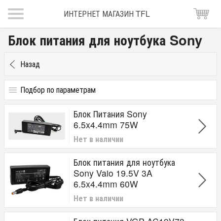
ИНТЕРНЕТ МАГАЗИН TFL
Блок питания для ноутбука Sony
Назад
Подбор по параметрам
Сила тока(А)
Блок Питания Sony
1.9A
6.5x4.4mm 75W
2.0A
Нет в наличии
2.9A
3A
3.3A
Блок питания для ноутбука
3.9A
Sony Vaio 19.5V 3A
4A
6.5x4.4mm 60W
4.1A
Нет в наличии
4.3A
4.7А
6.15A