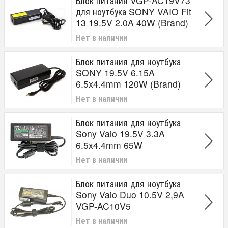
Блок питания VGP-AC19V73
7.7A
для ноутбука SONY VAIO Fit
13 19.5V 2.0A 40W (Brand)
Разъём
Нет в наличии
4.8 x 1.7
6.5 x 4.4
Блок питания для ноутбука
Для Бренда
SONY 19.5V 6.15A
6.5x4.4mm 120W (Brand)
Sony
Нет в наличии
Мощность (Ватт)
20W
Блок питания для ноутбука
30.45W
Sony Vaio 19.5V 3.3A
40W
6.5x4.4mm 65W
45W
Нет в наличии
60W
65W
75W
Блок питания для ноутбука
90W
Sony Vaio Duo 10.5V 2,9A
120W
VGP-AC10V5
150W
Нет в наличии