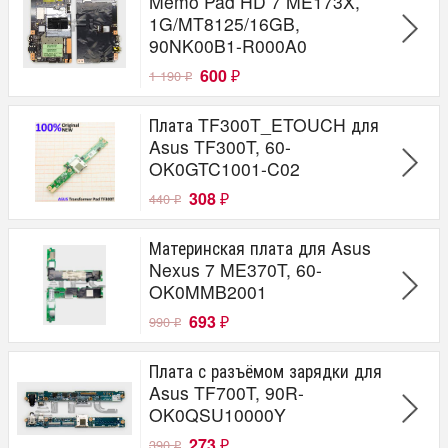
Memo Pad HD 7 ME173X,
1G/MT8125/16GB,
90NK00B1-R000A0
600
1 190
₽
₽
Плата TF300T_ETOUCH для
Asus TF300T, 60-
OK0GTC1001-C02
308
440
₽
₽
Материнская плата для Asus
Nexus 7 ME370T, 60-
OK0MMB2001
693
990
₽
₽
Плата с разъёмом зарядки для
Asus TF700T, 90R-
OK0QSU10000Y
273
390
₽
₽