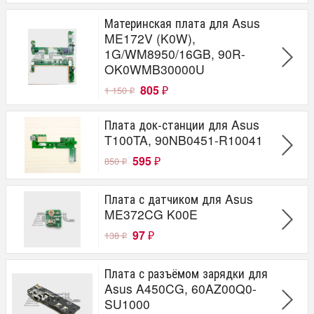
Материнская плата для Asus
ME172V (K0W),
1G/WM8950/16GB, 90R-
OK0WMB30000U
805
1 150
₽
₽
Плата док-станции для Asus
T100TA, 90NB0451-R10041
595
850
₽
₽
Плата с датчиком для Asus
ME372CG K00E
97
138
₽
₽
Плата с разъёмом зарядки для
Asus A450CG, 60AZ00Q0-
SU1000