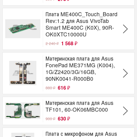
Плата ME400C_Touch_Board
Rev:1.2 для Asus VivoTab
Smart ME400C (K0X), 90R-
OK0XTC10000U
1 568
2 240
₽
₽
Материнская плата для Asus
FonePad ME371MG (K004),
1G/Z2420/3G/16GB,
90NK0041-R000B0
616
880
₽
₽
Материнская плата для Asus
TF101, 60-OK06MBC000
630
900
₽
₽
Плата с микрофоном для Asus