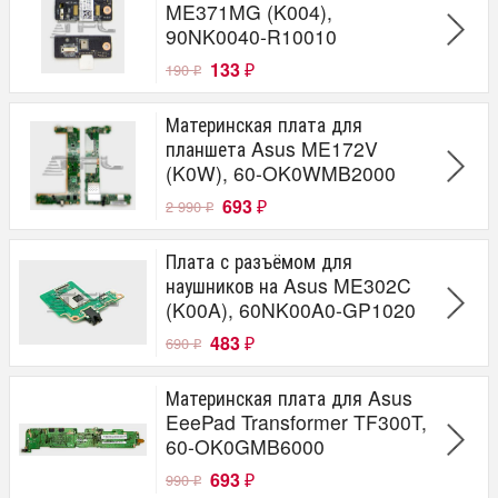
ME371MG (K004),
90NK0040-R10010
133
190
₽
₽
Материнская плата для
планшета Asus ME172V
(K0W), 60-OK0WMB2000
693
2 990
₽
₽
Плата с разъёмом для
наушников на Asus ME302C
(K00A), 60NK00A0-GP1020
483
690
₽
₽
Материнская плата для Asus
EeePad Transformer TF300T,
60-OK0GMB6000
693
990
₽
₽