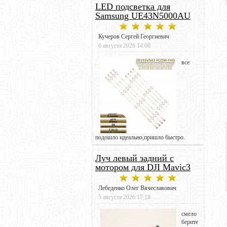
LED подсветка для
Samsung UE43N5000AU
Кучеров Сергей Георгиевич
6 августа 2026 14:08
все
подошло идеально,пришло быстро.
Луч левый задний с
мотором для DJI Mavic3
Лебеденко Олег Вячеславович
5 августа 2026 17:18
смело
берите