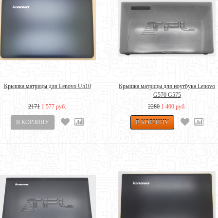
Крышка матрицы для Lenovo U510
Крышка матрицы для ноутбука Lenovo
G570 G575
2171
1 577 руб.
2280
1 400 руб.