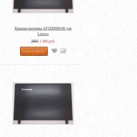
Крышка матрицы AP1ER000100 для
Lenovo
2861
1 400 руб.