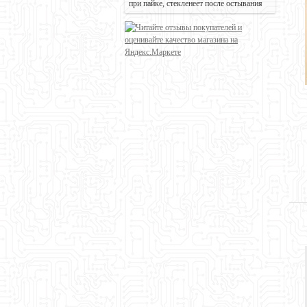
при пайке, стекленеет после остывания