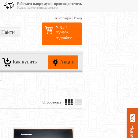
Работаем напрямую с производителем.
Только качественные детали
Регистрация
|
Вход
У Вас 1
подарок
подробнее
Как купить
Акции
vo
Отображать