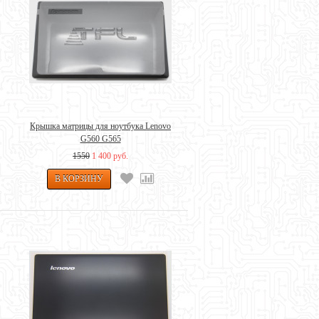
Крышка матрицы для ноутбука Lenovo
G560 G565
1550
1 400 руб.