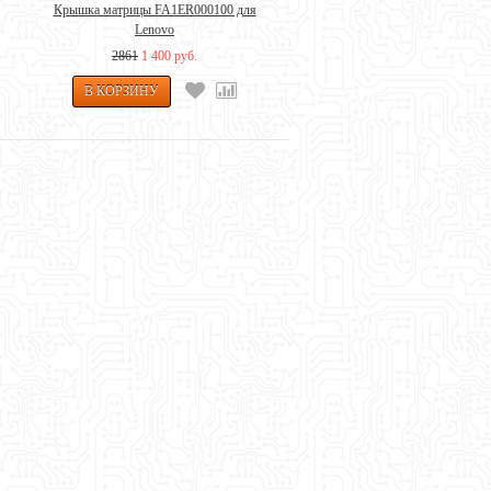
Крышка матрицы FA1ER000100 для
Lenovo
2861
1 400 руб.