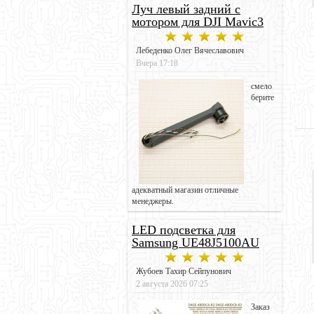
Луч левый задний с
мотором для DJI Mavic3
Лебеденко Олег Вячеславович
Вчера 17:18
смело
берите
адекватный магазин отличные
менеджеры.
LED подсветка для
Samsung UE48J5100AU
Жубоев Тахир Сейпунович
2 августа 2026 07:25
Заказ