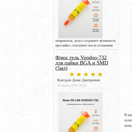
понравился, долго сохраняет активность
при пайке, стекленеет после остывания
Флюс гель Voodoo-732
для пайки BGA и SMD
(5мл)
Кунгуров Денис Дмитриевич
16 июня 2026 16:52
В на
купи
мене