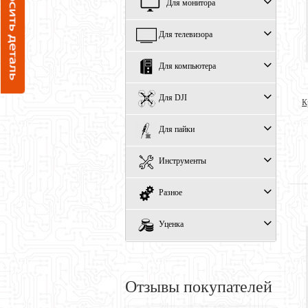
Для монитора
Для телевизора
Для компьютера
Для DJI
К
Для пайки
Инструменты
Разное
Уценка
Отзывы покупателей