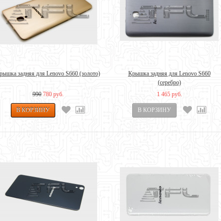
рышка задняя для Lenovo S660 (золото)
Крышка задняя для Lenovo S660
(серебро)
990
780 руб.
1 465 руб.