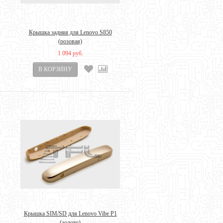
Крышка задняя для Lenovo S850
(розовая)
1 094 руб.
Крышка SIM/SD для Lenovo Vibe P1
(золото)