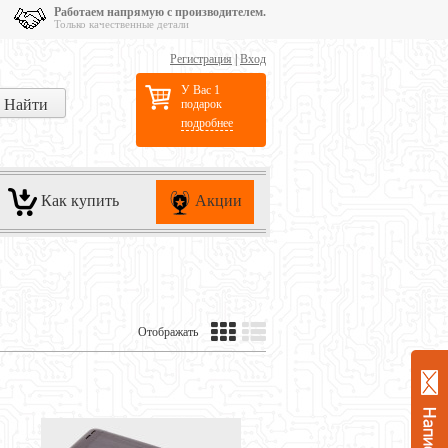
Работаем напрямую с производителем.
Только качественные детали
Регистрация
|
Вход
У Вас 1
подарок
подробнее
Как купить
Акции
Отображать