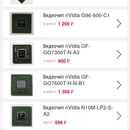
Видеочип nVidia G96-600-C1
1 200
2 410
₽
₽
Видеочип nVidia GF-
GO7300T-N-A3
900
1 990
₽
₽
Видеочип nVidia GF-
GO7600T-H-N-B1
1 300
2 440
₽
₽
Видеочип nVidia N10M-LP2-S-
A2
599
860
₽
₽