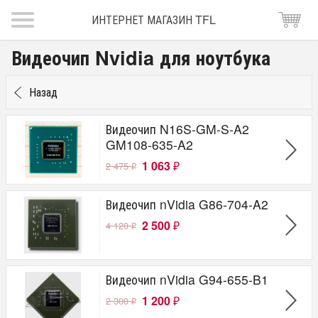
ИНТЕРНЕТ МАГАЗИН TFL
Видеочип Nvidia для ноутбука
Назад
Видеочип N16S-GM-S-A2
GM108-635-A2
1 063
2 475
₽
₽
Видеочип nVidia G86-704-A2
2 500
4 120
₽
₽
Видеочип nVidia G94-655-B1
1 200
2 300
₽
₽