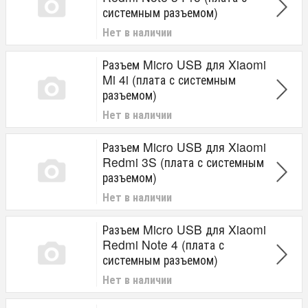
системным разъемом)
Нет в наличии
Разъем Micro USB для Xiaomi
Mi 4i (плата с системным
разъемом)
Нет в наличии
Разъем Micro USB для Xiaomi
Redmi 3S (плата с системным
разъемом)
Нет в наличии
Разъем Micro USB для Xiaomi
Redmi Note 4 (плата с
системным разъемом)
Нет в наличии