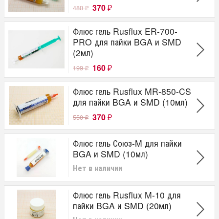
370
480
₽
₽
Флюс гель Rusflux ER-700-
PRO для пайки BGA и SMD
(2мл)
160
199
₽
₽
Флюс гель Rusflux MR-850-CS
для пайки BGA и SMD (10мл)
370
550
₽
₽
Флюс гель Союз-M для пайки
BGA и SMD (10мл)
Нет в наличии
Флюс гель Rusflux M-10 для
пайки BGA и SMD (20мл)