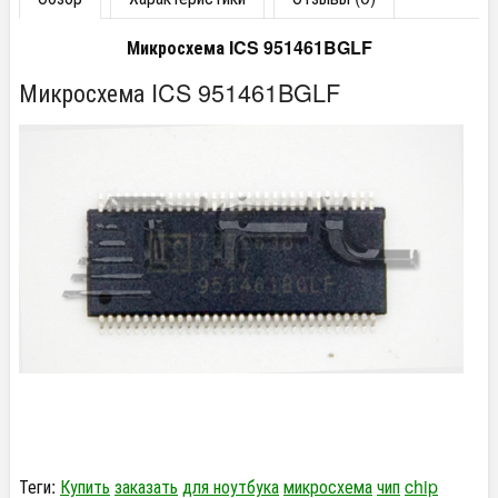
Микросхема ICS 951461BGLF
Микросхема ICS 951461BGLF
Теги:
Купить
заказать
для ноутбука
микросхема
чип
chip