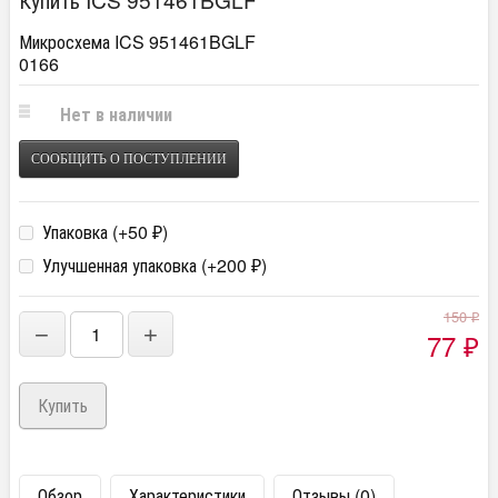
Микросхема ICS 951461BGLF
0166
Нет в наличии
СООБЩИТЬ О ПОСТУПЛЕНИИ
Упаковка (+
50
)
₽
Улучшенная упаковка (+
200
)
₽
150
₽
−
+
77
₽
Обзор
Характеристики
Отзывы (0)