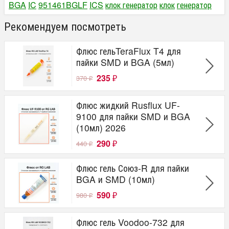
BGA
IC
951461BGLF
ICS
клок генератор
клок
генератор
Рекомендуем посмотреть
Флюс гельTeraFlux T4 для
пайки SMD и BGA (5мл)
235
370
₽
₽
Флюс жидкий Rusflux UF-
9100 для пайки SMD и BGA
(10мл) 2026
290
440
₽
₽
Флюс гель Союз-R для пайки
BGA и SMD (10мл)
590
980
₽
₽
Флюс гель Voodoo-732 для