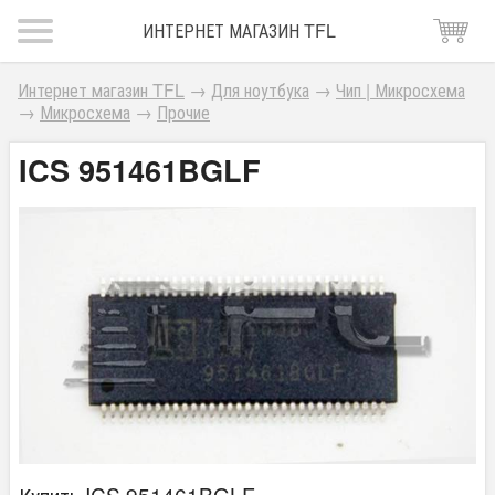
ИНТЕРНЕТ МАГАЗИН TFL
Интернет магазин TFL
→
Для ноутбука
→
Чип | Микросхема
→
Микросхема
→
Прочие
ICS 951461BGLF
Купить ICS 951461BGLF