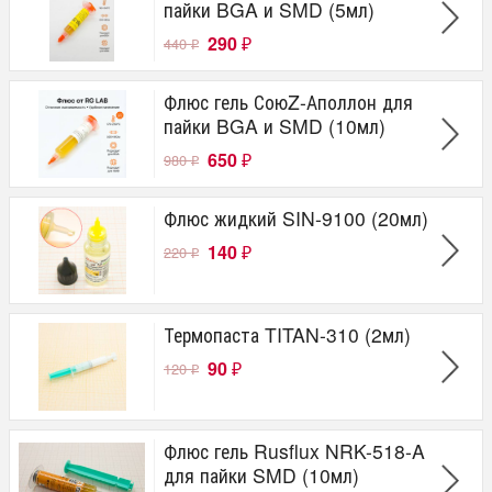
пайки BGA и SMD (5мл)
290
440
₽
₽
Флюс гель СоюZ-Аполлон для
пайки BGA и SMD (10мл)
650
980
₽
₽
Флюс жидкий SIN-9100 (20мл)
140
220
₽
₽
Термопаста TITAN-310 (2мл)
90
120
₽
₽
Флюс гель Rusflux NRK-518-A
для пайки SMD (10мл)