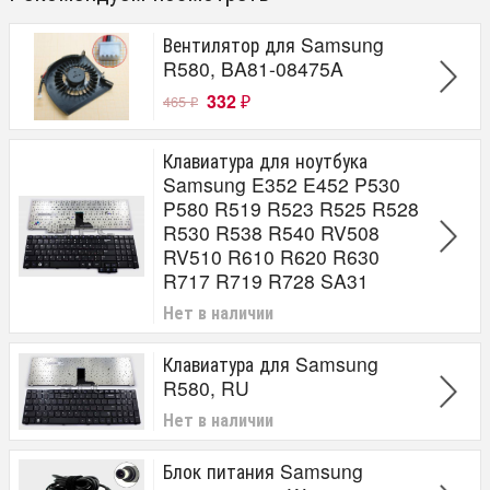
Вентилятор для Samsung
R580, BA81-08475A
332
465
₽
₽
Клавиатура для ноутбука
Samsung E352 E452 P530
P580 R519 R523 R525 R528
R530 R538 R540 RV508
RV510 R610 R620 R630
R717 R719 R728 SA31
Нет в наличии
Клавиатура для Samsung
R580, RU
Нет в наличии
Блок питания Samsung