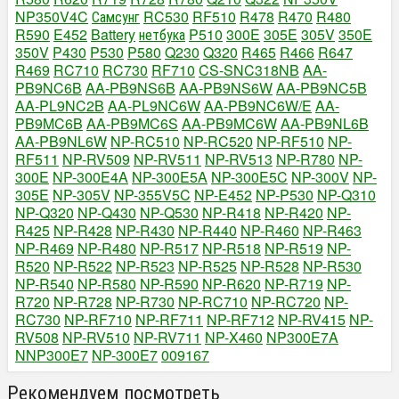
NP350V4C
Самсунг
RC530
RF510
R478
R470
R480
R590
E452
Battery
нетбука
P510
300E
305E
305V
350E
350V
P430
P530
P580
Q230
Q320
R465
R466
R647
R469
RC710
RC730
RF710
CS-SNC318NB
AA-
PB9NC6B
AA-PB9NS6B
AA-PB9NS6W
AA-PB9NC5B
AA-PL9NC2B
AA-PL9NC6W
AA-PB9NC6W/E
AA-
PB9MC6B
AA-PB9MC6S
AA-PB9MC6W
AA-PB9NL6B
AA-PB9NL6W
NP-RC510
NP-RC520
NP-RF510
NP-
RF511
NP-RV509
NP-RV511
NP-RV513
NP-R780
NP-
300E
NP-300E4A
NP-300E5A
NP-300E5C
NP-300V
NP-
305E
NP-305V
NP-355V5C
NP-E452
NP-P530
NP-Q310
NP-Q320
NP-Q430
NP-Q530
NP-R418
NP-R420
NP-
R425
NP-R428
NP-R430
NP-R440
NP-R460
NP-R463
NP-R469
NP-R480
NP-R517
NP-R518
NP-R519
NP-
R520
NP-R522
NP-R523
NP-R525
NP-R528
NP-R530
NP-R540
NP-R580
NP-R590
NP-R620
NP-R719
NP-
R720
NP-R728
NP-R730
NP-RC710
NP-RC720
NP-
RC730
NP-RF710
NP-RF711
NP-RF712
NP-RV415
NP-
RV508
NP-RV510
NP-RV711
NP-X460
NP300E7A
NNP300E7
NP-300E7
009167
Рекомендуем посмотреть