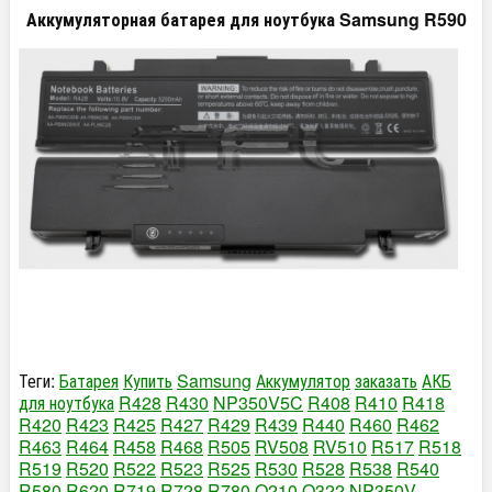
Аккумуляторная батарея для ноутбука Samsung R590
Теги:
Батарея
Купить
Samsung
Аккумулятор
заказать
АКБ
для ноутбука
R428
R430
NP350V5C
R408
R410
R418
R420
R423
R425
R427
R429
R439
R440
R460
R462
R463
R464
R458
R468
R505
RV508
RV510
R517
R518
R519
R520
R522
R523
R525
R530
R528
R538
R540
R580
R620
R719
R728
R780
Q210
Q322
NP350V