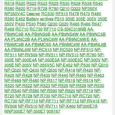
R519
R520
R522
R523
R525
R530
R528
R538
R540
R580
R620
R719
R728
R780
Q210
Q322
NP350V
NP350V4C
Самсунг
RC530
RF510
R478
R470
R480
R590
E452
Battery
нетбука
P510
300E
305E
305V
350E
350V
P430
P530
P580
Q230
Q320
R465
R466
R647
R469
RC710
RC730
RF710
CS-SNC318NB
AA-
PB9NC6B
AA-PB9NS6B
AA-PB9NS6W
AA-PB9NC5B
AA-PL9NC2B
AA-PL9NC6W
AA-PB9NC6W/E
AA-
PB9MC6B
AA-PB9MC6S
AA-PB9MC6W
AA-PB9NL6B
AA-PB9NL6W
NP-RC510
NP-RC520
NP-RF510
NP-
RF511
NP-RV509
NP-RV511
NP-RV513
NP-R780
NP-
300E
NP-300E4A
NP-300E5A
NP-300E5C
NP-300V
NP-
305E
NP-305V
NP-355V5C
NP-E452
NP-P530
NP-Q310
NP-Q320
NP-Q430
NP-Q530
NP-R418
NP-R420
NP-
R425
NP-R428
NP-R430
NP-R440
NP-R460
NP-R463
NP-R469
NP-R480
NP-R517
NP-R518
NP-R519
NP-
R520
NP-R522
NP-R523
NP-R525
NP-R528
NP-R530
NP-R540
NP-R580
NP-R590
NP-R620
NP-R719
NP-
R720
NP-R728
NP-R730
NP-RC710
NP-RC720
NP-
RC730
NP-RF710
NP-RF711
NP-RF712
NP-RV415
NP-
RV508
NP-RV510
NP-RV711
NP-X460
NP300E7A
NNP300E7
NP-300E7
009167