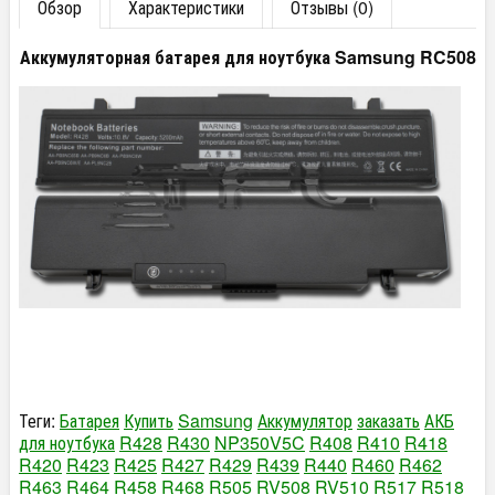
Обзор
Характеристики
Отзывы (0)
Аккумуляторная батарея для ноутбука Samsung RC508
Теги:
Батарея
Купить
Samsung
Аккумулятор
заказать
АКБ
для ноутбука
R428
R430
NP350V5C
R408
R410
R418
R420
R423
R425
R427
R429
R439
R440
R460
R462
R463
R464
R458
R468
R505
RV508
RV510
R517
R518