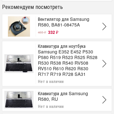
Рекомендуем посмотреть
Вентилятор для Samsung
R580, BA81-08475A
332
465
₽
₽
Клавиатура для ноутбука
Samsung E352 E452 P530
P580 R519 R523 R525 R528
R530 R538 R540 RV508
RV510 R610 R620 R630
R717 R719 R728 SA31
Нет в наличии
Клавиатура для Samsung
R580, RU
Нет в наличии