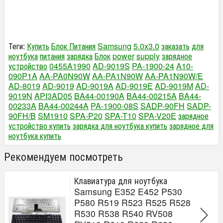
Теги:
Купить
Блок Питания
Samsung
5.0x3.0
заказать
для
ноутбука
питания
зарядка
Блок
power
supply
зарядное
устройство
0455A1990
AD-9019S
PA-1900-24
A10-
090P1A
AA-PA0N90W
AA-PA1N90W
AA-PA1N90W/E
AD-8019
AD-9019
AD-9019A
AD-9019E
AD-9019M
AD-
9019N
API3AD05
BA44-00190A
BA44-00215A
BA44-
00233A
BA44-00244A
PA-1900-08S
SADP-90FH
SADP-
90FH/B
SM1910
SPA-P20
SPA-T10
SPA-V20E
зарядное
устройство купить
зарядка для ноутбука купить
зарядное для
ноутбука купить
Рекомендуем посмотреть
Клавиатура для ноутбука
Samsung E352 E452 P530
P580 R519 R523 R525 R528
R530 R538 R540 RV508