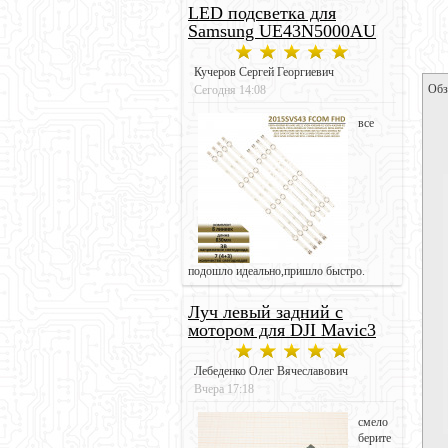
LED подсветка для
Samsung UE43N5000AU
Кучеров Сергей Георгиевич
Обз
Сегодня 14:08
все
подошло идеально,пришло быстро.
Луч левый задний с
мотором для DJI Mavic3
Лебеденко Олег Вячеславович
Вчера 17:18
смело
берите