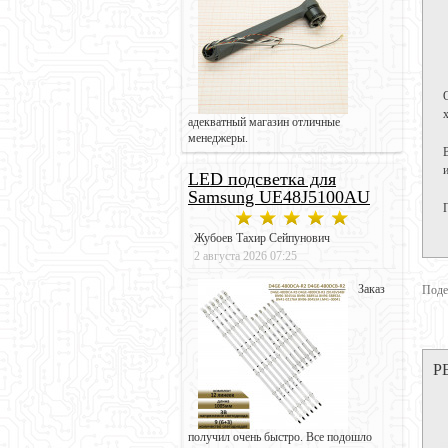
адекватный магазин отличные
менеджеры.
LED подсветка для
Samsung UE48J5100AU
Жубоев Тахир Сейпунович
2 августа 2026 07:25
Заказ
Поде
Р
получил очень быстро. Все подошло