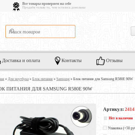
Все товары проверяем на себе
Продаём только то, чем остались довольны
Доставка и оплата
Контакты
Отзывы
ная
»
Для ноутбука
»
Блок питания
»
Samsung
»
Блок питания для Samsung R580E 90W
ОК ПИТАНИЯ ДЛЯ SAMSUNG R580E 90W
Артикул:
2414
Нет в наличии
Упаковка (+
50 ру