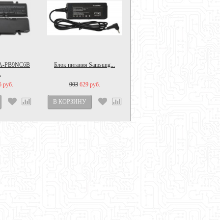
AA-PB9NC6B
Блок питания Samsung...
.
5 руб.
903
629 руб.