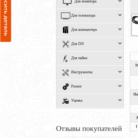
Для монитора
Для телевизора
Для компьютера
Для DJI
Для пайки
М
Инструменты
Разное
На
Уценка
Г
Отзывы покупателей