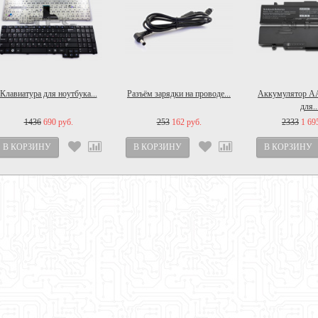
Клавиатура для ноутбука...
Разъём зарядки на проводе...
Аккумулятор 
для..
1436
690 руб.
253
162 руб.
2333
1 69