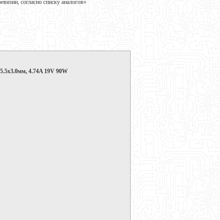
визии, согласно списку аналогов»
5.5x3.0мм, 4.74A 19V 90W