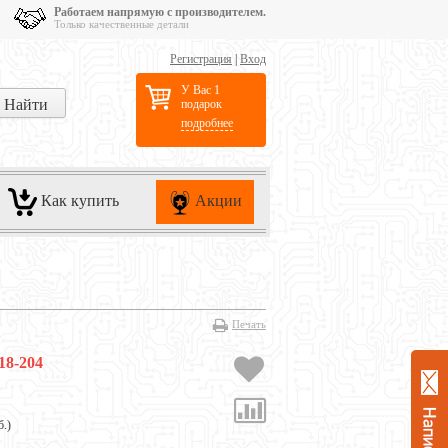
Работаем напрямую с производителем.
Только качественные детали
Регистрация
|
Вход
У Вас 1
подарок
подробнее
Как купить
Акции
Печать
18-204
б.
)