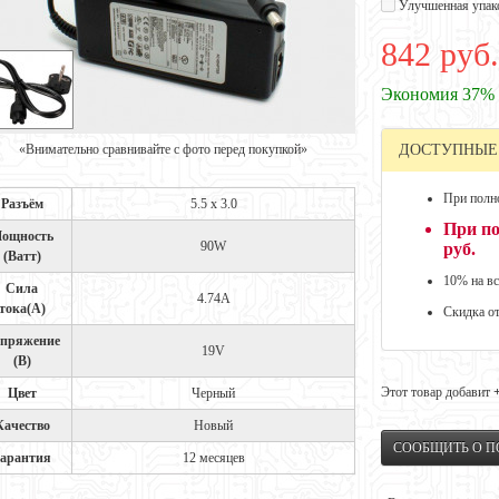
Улучшенная упак
842 руб.
Экономия 37%
«Внимательно сравнивайте с фото перед покупкой»
ДОСТУПНЫЕ
При полно
Разъём
5.5 x 3.0
При по
ощность
90W
руб.
(Ватт)
10% на вс
Сила
4.74A
тока(А)
Скидка о
пряжение
19V
(В)
Этот товар добавит
Цвет
Черный
Качество
Новый
СООБЩИТЬ О 
арантия
12 месяцев