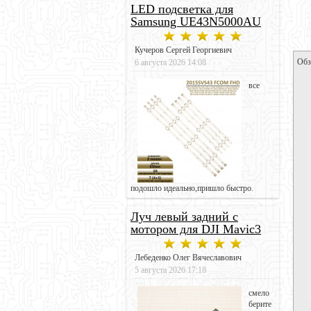
LED подсветка для
Samsung UE43N5000AU
Кучеров Сергей Георгиевич
Обз
6 августа 2026 14:08
все
подошло идеально,пришло быстро.
Луч левый задний с
мотором для DJI Mavic3
Лебеденко Олег Вячеславович
5 августа 2026 17:18
смело
берите