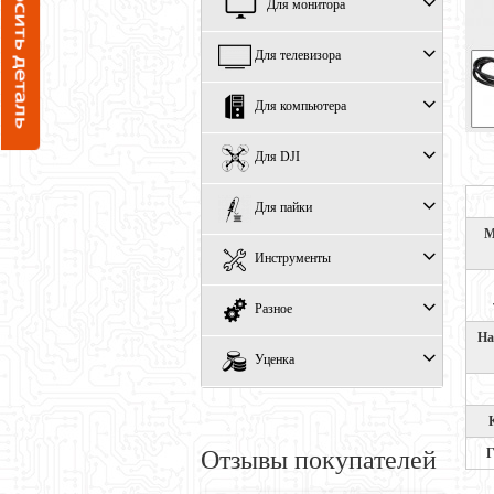
Для монитора
Для телевизора
Для компьютера
Для DJI
Для пайки
М
Инструменты
Разное
На
Уценка
Г
Отзывы покупателей