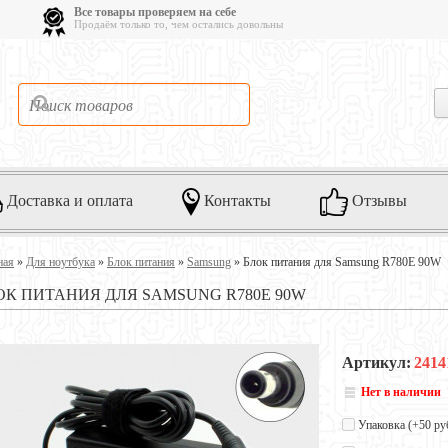
Все товары проверяем на себе
Продаём только то, чем остались довольны
Доставка и оплата
Контакты
Отзывы
ная
»
Для ноутбука
»
Блок питания
»
Samsung
»
Блок питания для Samsung R780E 90W
ОК ПИТАНИЯ ДЛЯ SAMSUNG R780E 90W
Артикул:
2414
Нет в наличии
Упаковка (+
50 ру