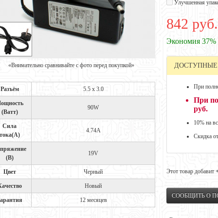
Улучшенная упак
842 руб.
Экономия 37%
«Внимательно сравнивайте с фото перед покупкой»
ДОСТУПНЫЕ
При полно
Разъём
5.5 x 3.0
При по
ощность
90W
руб.
(Ватт)
10% на вс
Сила
4.74A
тока(А)
Скидка о
пряжение
19V
(В)
Этот товар добавит
Цвет
Черный
Качество
Новый
СООБЩИТЬ О 
арантия
12 месяцев