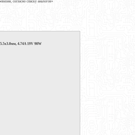
визии, согласно списку аналогов»
5.5x3.0мм, 4.74A 19V 90W