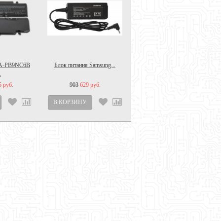
AA-PB9NC6B
Блок питания Samsung...
.
5 руб.
903
629 руб.