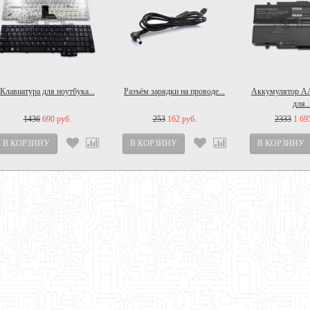
Клавиатура для ноутбука...
Разъём зарядки на проводе...
Аккумулятор 
для..
1436
690 руб.
253
162 руб.
2333
1 69