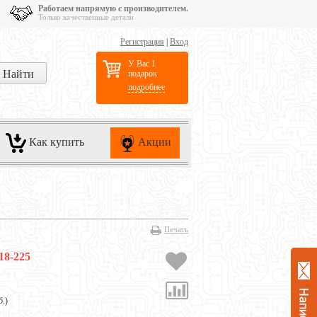
Работаем напрямую с производителем.
Только качественные детали
Регистрация
|
Вход
У Вас 1
подарок
подробнее
Как купить
Акции
Печать
18-225
б.
)