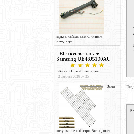
адекватный магазин отличные
менеджеры.
LED подсветка для
Samsung UE48J5100AU
Жубоев Тахир Сейпунович
2 августа 2026 07:25
Заказ
Поде
Р
получил очень быстро. Все подошло