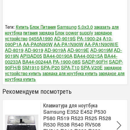
Теги:
Купить
Блок Питания
Samsung
5.0x3.0
заказать
для
ноутбука
питания
зарядка
Блок
power
supply
зарядное
устройство
0455A1990
AD-9019S
PA-1900-24
A10-
090P1A
AA-PA0N90W
AA-PA1N90W
AA-PA1N90W/E
AD-8019
AD-9019
AD-9019A
AD-9019E
AD-9019M
AD-
9019N
API3AD05
BA44-00190A
BA44-00215A
BA44-
00233A
BA44-00244A
PA-1900-08S
SADP-90FH
SADP-
90FH/B
SM1910
SPA-P20
SPA-T10
SPA-V20E
зарядное
устройство купить
зарядка для ноутбука купить
зарядное для
ноутбука купить
Рекомендуем посмотреть
Клавиатура для ноутбука
Samsung E352 E452 P530
P580 R519 R523 R525 R528
R530 R538 R540 RV508