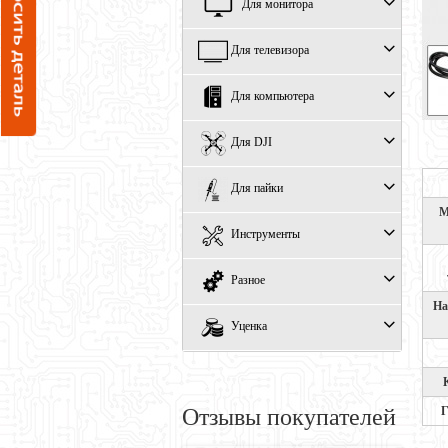
Для монитора
Для телевизора
Для компьютера
Для DJI
Для пайки
М
Инструменты
Разное
На
Уценка
Г
Отзывы покупателей