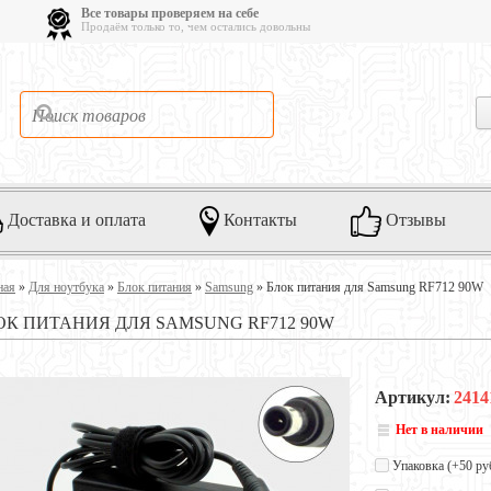
Все товары проверяем на себе
Продаём только то, чем остались довольны
Доставка и оплата
Контакты
Отзывы
ная
»
Для ноутбука
»
Блок питания
»
Samsung
»
Блок питания для Samsung RF712 90W
ОК ПИТАНИЯ ДЛЯ SAMSUNG RF712 90W
Артикул:
2414
Нет в наличии
Упаковка (+
50 ру