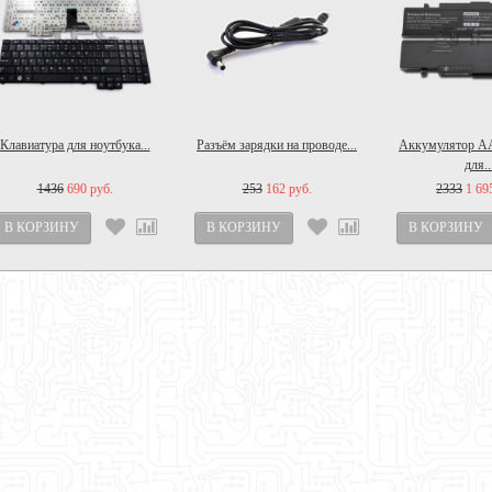
Клавиатура для ноутбука...
Разъём зарядки на проводе...
Аккумулятор 
для..
1436
690 руб.
253
162 руб.
2333
1 69