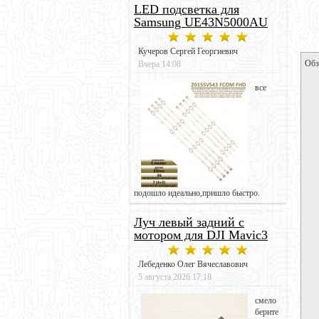
LED подсветка для
Samsung UE43N5000AU
Кучеров Сергей Георгиевич
Обз
Вчера 14:08
все
подошло идеально,пришло быстро.
Луч левый задний с
мотором для DJI Mavic3
Лебеденко Олег Вячеславович
5 августа 2026 17:18
смело
берите