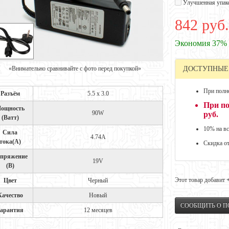
Улучшенная упак
842 руб.
Экономия 37%
«Внимательно сравнивайте с фото перед покупкой»
ДОСТУПНЫЕ
При полно
Разъём
5.5 x 3.0
При по
ощность
90W
руб.
(Ватт)
10% на вс
Сила
4.74A
тока(А)
Скидка о
пряжение
19V
(В)
Этот товар добавит
Цвет
Черный
Качество
Новый
СООБЩИТЬ О 
арантия
12 месяцев