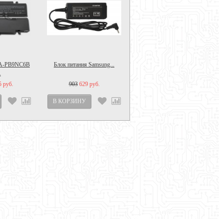
AA-PB9NC6B
Блок питания Samsung...
.
5 руб.
903
629 руб.