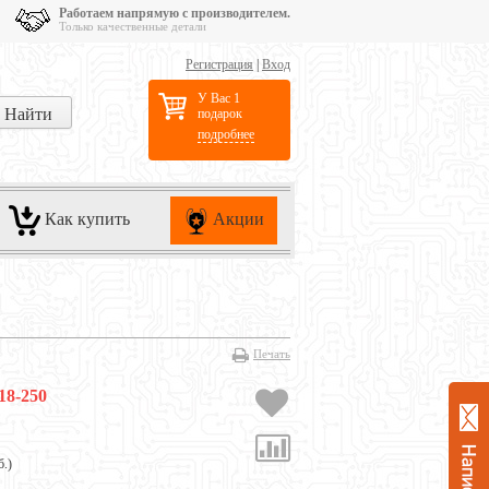
Работаем напрямую с производителем.
Только качественные детали
Регистрация
|
Вход
У Вас 1
подарок
подробнее
Как купить
Акции
Печать
18-250
б.
)