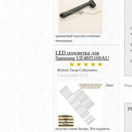
адекватный магазин отличные
менеджеры.
LED подсветка для
Samsung UE48J5100AU
Жубоев Тахир Сейпунович
2 августа 2026 07:25
Заказ
Поде
Р
получил очень быстро. Все подошло